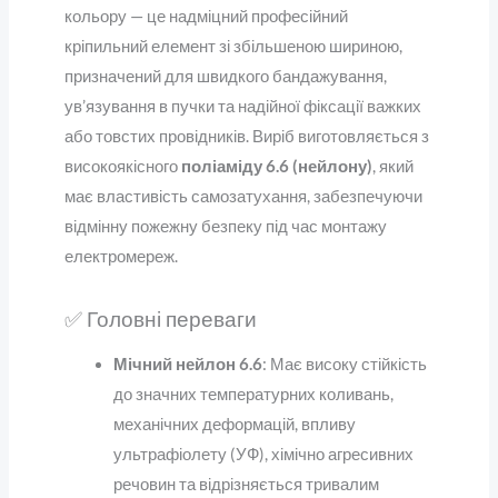
кольору — це надміцний професійний
кріпильний елемент зі збільшеною шириною,
призначений для швидкого бандажування,
ув’язування в пучки та надійної фіксації важких
або товстих провідників. Виріб виготовляється з
високоякісного
поліаміду 6.6 (нейлону)
, який
має властивість самозатухання, забезпечуючи
відмінну пожежну безпеку під час монтажу
електромереж.
✅ Головні переваги
Мічний нейлон 6.6
: Має високу стійкість
до значних температурних коливань,
механічних деформацій, впливу
ультрафіолету (УФ), хімічно агресивних
речовин та відрізняється тривалим