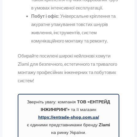
в умовах інтенсивної експлуатації.
Побут і офіс
: Універсальне кріплення та
акуратне упакування товстих шнурів
живлення, інструментів, систем
комунікаційного монтажу та ремонту.
Обирайте посилені широкі нейлонові хомути
Zlami для безпечного, естетичного та тривалого
монтажу професійних інженерних та побутових
систем!
Зверніть увагу: компанія
ТОВ «ЕНТРЕЙД
ІНЖИНІРИНГ»
та її магазин
https://entrade-shop.com.ua/
є єдиними представниками бренду
Zlami
на ринку України.