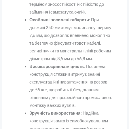
терміном зносостійкості й стійкістю до
займання (самозатухаючий).
Особливі посилені габарити
: При
довжині 250 мм хомут має значну ширину
7,6 мм, що дозволяє впевнено, монолітно
та безпечно фіксувати товсті кабелі,
великі пучки та магістральні лінії робочим
діаметром від 8,5 мм до 66,8 мм.
Висока розривна міцність
: Посилена
конструкція стяжки витримує значні
експлуатаційні навантаження на розрив
до 55 кгс, що робить її бездоганним
рішенням для професійного промислового
монтажу важких вузлів.
Зручність використання
: Надійна
конструкція замка із самоблокувальним
механізмом гарантує швидкий монтаж