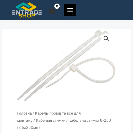
8-
Перейти
250
до
(7,6х250мм)
вмісту
кількість
Кабельна
стяжка
8-
250
(7,6х250мм)
кількість
Головна
/
Кабель-провід та все для
монтажу
/
Кабельні стяжки
/ Кабельна стяжка 8-250
(7,6х250мм)