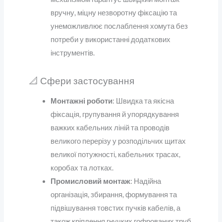
вручну, міцну незворотну фіксацію та
унеможливлює послаблення хомута без
потреби у використанні додаткових
інструментів.
📐 Сфери застосування
Монтажні роботи
: Швидка та якісна
фіксація, групування й упорядкування
важких кабельних ліній та проводів
великого перерізу у розподільчих щитах
великої потужності, кабельних трасах,
коробах та лотках.
Промисловий монтаж
: Надійна
організація, збирання, формування та
підвішування товстих пучків кабелів, а
також кріплення гнучких гофрованих труб