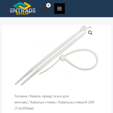
Перейти
(7,6х200мм)
до
кількість
вмісту
Кабельна
стяжка
8-
200
(7,6х200мм)
кількість
Головна
/
Кабель-провід та все для
монтажу
/
Кабельні стяжки
/ Кабельна стяжка 8-200
(7,6х200мм)