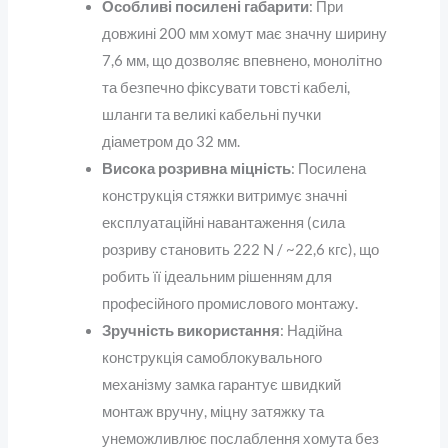
Особливі посилені габарити
: При
довжині 200 мм хомут має значну ширину
7,6 мм, що дозволяє впевнено, монолітно
та безпечно фіксувати товсті кабелі,
шланги та великі кабельні пучки
діаметром до 32 мм.
Висока розривна міцність
: Посилена
конструкція стяжки витримує значні
експлуатаційні навантаження (сила
розриву становить 222 N / ~22,6 кгс), що
робить її ідеальним рішенням для
професійного промислового монтажу.
Зручність використання
: Надійна
конструкція самоблокувального
механізму замка гарантує швидкий
монтаж вручну, міцну затяжку та
унеможливлює послаблення хомута без