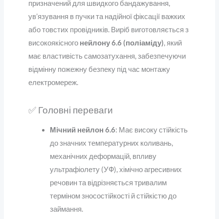
призначений для швидкого бандажування,
ув’язування в пучки та надійної фіксації важких
або товстих провідників. Виріб виготовляється з
високоякісного
нейлону 6.6 (поліаміду)
, який
має властивість самозатухання, забезпечуючи
відмінну пожежну безпеку під час монтажу
електромереж.
✅ Головні переваги
Мічний нейлон 6.6
: Має високу стійкість
до значних температурних коливань,
механічних деформацій, впливу
ультрафіолету (УФ), хімічно агресивних
речовин та відрізняється тривалим
терміном зносостійкості й стійкістю до
займання.