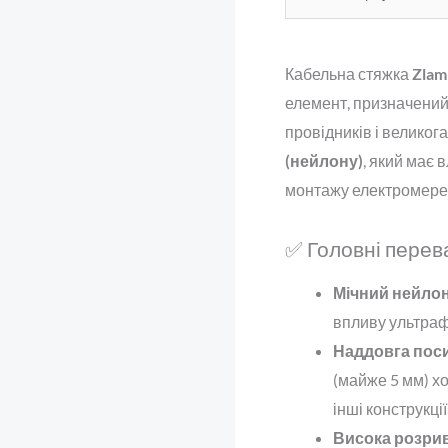
Кабельна стяжка
Zlam
елемент, призначений 
провідників і великог
(нейлону)
, який має 
монтажу електромере
✅ Головні перев
Мічний нейлон
впливу ультрафі
Наддовга поси
(майже 5 мм) хо
інші конструкці
Висока розрив