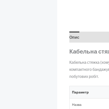
Опис
Відгуки (0)
Кабельна стяжк
Кабельна стяжка (хому
компактного бандажува
побутових робіт.
Параметр
Назва