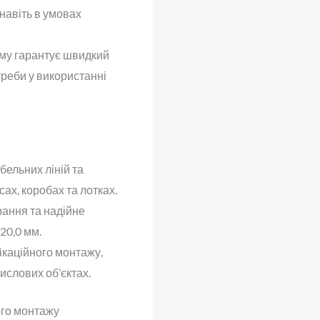
навіть в умовах
зму гарантує швидкий
реби у використанні
бельних ліній та
ах, коробах та лотках.
рання та надійне
20,0 мм.
ікаційного монтажу,
мислових об’єктах.
ого монтажу