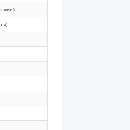
тухаючий
нти)