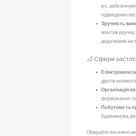
кгс, забезпечую
підвищених екс
Зручність вик
монтаж вручну,
додаткових інс
📐 Сфери засто
Електромонт
дротів великого
Організація в
формування габ
Побутове та 
будівництва, ре
Обирайте посилені не