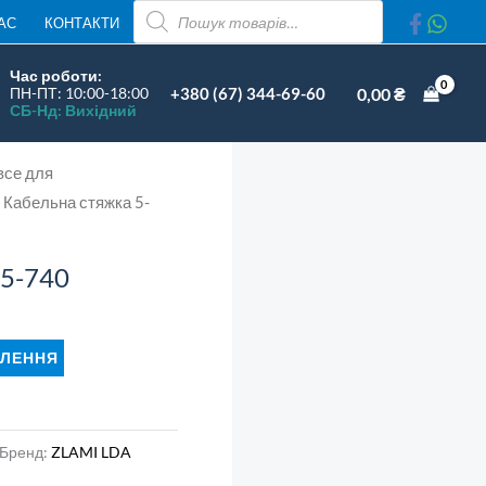
ПОШУК
АС
КОНТАКТИ
ТОВАРІВ
0мм)
Час роботи:
+380 (67) 344-69-60
0,00
₴
ПН-ПТ: 10:00-18:00
СБ-Нд: Вихідний
все для
 Кабельна стяжка 5-
 5-740
ЛЕННЯ
Бренд:
ZLAMI LDA