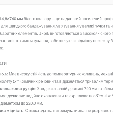
i 4,8×740 мм
білого кольору — це наддовгий посилений проф
для швидкого бандажування, ув’язування у великі пучки та на
абаритних елементів. Виріб виготовляється з високоякісного
властивість самозатухання, забезпечуючи відмінну пожежну б
ж.
аги
 6.6
: Має високу стійкість до температурних коливань, меха
олету (УФ), хімічних речовин та відрізняється тривалим терм
лена конструкція
: Завдяки значній довжині 740 мм та збіл
мут дозволяє надійно охоплювати та скріплювати об’ємні кабе
ї діаметром до 220,0 мм.
на міцність
: Стяжка здатна витримувати значне розривне 