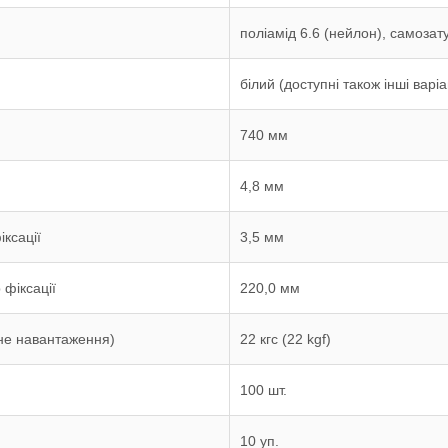
поліамід 6.6 (нейлон), самоза
білий (доступні також інші варіа
740 мм
4,8 мм
ксації
3,5 мм
фіксації
220,0 мм
не навантаження)
22 кгс (22 kgf)
100 шт.
10 уп.