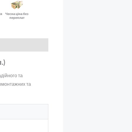
ія
Чесна ціна без
переплат
.)
дійного та
ромонтажних та