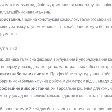
чи максимальну надійність утримання та монолітну фіксацію 
плуатаційних навантажень.
ористання
: Надійна конструкція самоблокувального механі
 міцну затяжку та унеможливлює послаблення хомута без пот
трументів.
сування
аж
: Швидка та якісна фіксація, групування й упорядкування ка
 перерізу у розподільчих щитах, магістральних кабельних трас
еликих кабельних систем
: Професійне структурування, зби
аритних кабельних пучків робочим діаметром від 3,5 мм до 2
професійне використання
: Універсальне рішення для комун
монту, укладання великої кількості дротів в офісах та на про
йлонові хомути Zlami для безпечного, естетичного та тривал