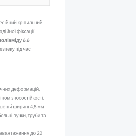
есійний кріпильний
дійної фіксації
поліаміду 6.6
езпеку під час
нічних деформацій,
іном зносостійкості.
ьшеній ширині 4,8 мм
льні пучки, труби та
навантаження до 22