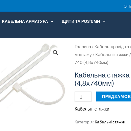
5-
О Н
740
(4,8х74
КАБЕЛЬНА АРМАТУРА
ЩИТИ ТА РОЗ’ЄМИ
кількість
Кабельна
Головна
/
Кабель-провід та 
монтажу
/
Кабельні стяжки
/
стяжка
740 (4,8х740мм)
5-
740
Кабельна стяжка
(4,8х740мм)
(4,8х740мм)
кількість
ПРЕДЗАМОВ
Кабельні стяжки
Категорія:
Кабельні стяжки