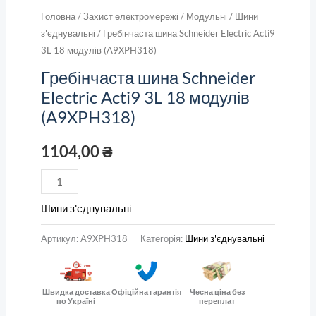
Головна
/
Захист електромережі
/
Модульні
/
Шини
з'єднувальні
/ Гребінчаста шина Schneider Electric Acti9
3L 18 модулів (A9XPH318)
Гребінчаста шина Schneider
Electric Acti9 3L 18 модулів
(A9XPH318)
1104,00
₴
Шини з'єднувальні
Артикул:
A9XPH318
Категорія:
Шини з'єднувальні
Швидка доставка
Офіційна гарантія
Чесна ціна без
по Україні
переплат