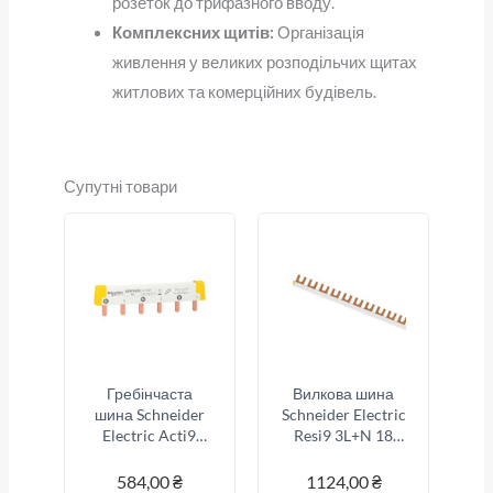
розеток до трифазного вводу.
Комплексних щитів:
Організація
живлення у великих розподільчих щитах
житлових та комерційних будівель.
Супутні товари
Гребінчаста
Вилкова шина
шина Schneider
Schneider Electric
Electric Acti9
Resi9 3L+N 18
1L+N 6 модулів
модулів
(A9XPH206)
(R9XFH418)
584,00
₴
1124,00
₴