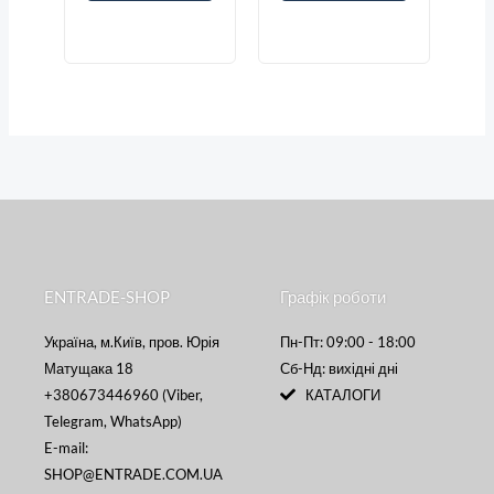
ENTRADE-SHOP
Графік роботи
Україна, м.Київ, пров. Юрія
Пн-Пт: 09:00 - 18:00
Матущака 18
Сб-Нд: вихідні дні
+380673446960 (Viber,
КАТАЛОГИ
Telegram, WhatsApp)
E-mail:
SHOP@ENTRADE.COM.UA