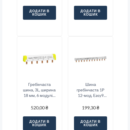
ДОДАТИ В
ДОДАТИ В
КОШИК
КОШИК
Гребінчаста
Шина
шина, 3L, ширина
гребінчаста 1P
18 мм, 6 модулів,
12-мод. Easy9
100А Schneider
EZ9XPH112
Electric Acti9
520,00
₴
199,30
₴
A9XPH306
ДОДАТИ В
ДОДАТИ В
КОШИК
КОШИК