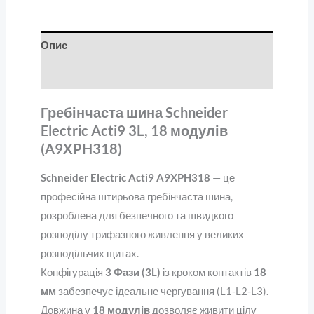
Опис
Відгуки (0)
Гребінчаста шина Schneider
Electric Acti9 3L, 18 модулів
(A9XPH318)
Schneider Electric Acti9 A9XPH318
— це
професійна штирьова гребінчаста шина,
розроблена для безпечного та швидкого
розподілу трифазного живлення у великих
розподільчих щитах.
Конфігурація
3 Фази (3L)
із кроком контактів
18
мм
забезпечує ідеальне чергування (L1-L2-L3).
Довжина у
18 модулів
дозволяє живити цілу