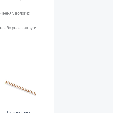
чення у вологих
а або реле напруги
Вилкова шина