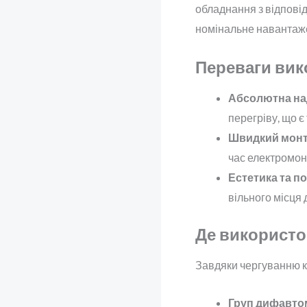
обладнання з відпов
номінальне навантаж
Переваги вик
Абсолютна над
перегріву, що 
Швидкий монт
час електромон
Естетика та п
вільного місця 
Де використо
Завдяки чергуванню ко
Груп дифавтом