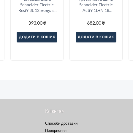
Schneider Electric
Schneider Electric
Resi9 3L 12 модулів
Acti9 1L+N 18
(R9XFH312)
модулів 100А
(A9XPH218)
393,00
₴
682,00
₴
ДОДАТИ В КОШИК
ДОДАТИ В КОШИК
Клієнтам
Способи доставки
Повернення