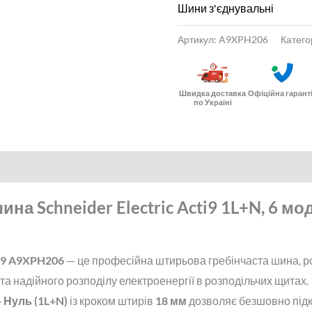
Шини з'єднувальні
Артикул:
A9XPH206
Катего
Швидка доставка
Офіційна гарант
по Україні
на Schneider Electric Acti9 1L+N, 6 мо
ti9 A9XPH206
— це професійна штирьова гребінчаста шина, р
та надійного розподілу електроенергії в розподільчих щитах.
+ Нуль (1L+N)
із кроком штирів
18 мм
дозволяє безшовно під