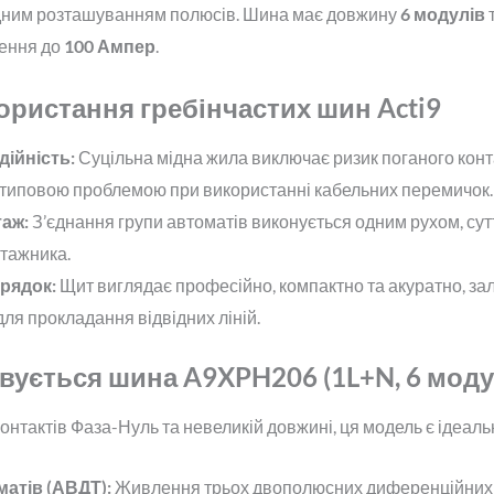
ідним розташуванням полюсів. Шина має довжину
6 модулів
т
ення до
100 Ампер
.
ористання гребінчастих шин Acti9
ійність:
Суцільна мідна жила виключає ризик поганого контак
є типовою проблемою при використанні кабельних перемичок.
аж:
З’єднання групи автоматів виконується одним рухом, с
тажника.
орядок:
Щит виглядає професійно, компактно та акуратно, з
для прокладання відвідних ліній.
вується шина A9XPH206 (1L+N, 6 моду
нтактів Фаза-Нуль та невеликій довжині, ця модель є ідеал
атів (АВДТ):
Живлення трьох двополюсних диференційних ав