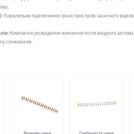
ів).
):
Паралельне підключення трьох пристроїв захисного відклю
лів:
Компактне розведення живлення після ввідного автомат
пу споживачів.
Вилкова шина
Гребінчаста шина