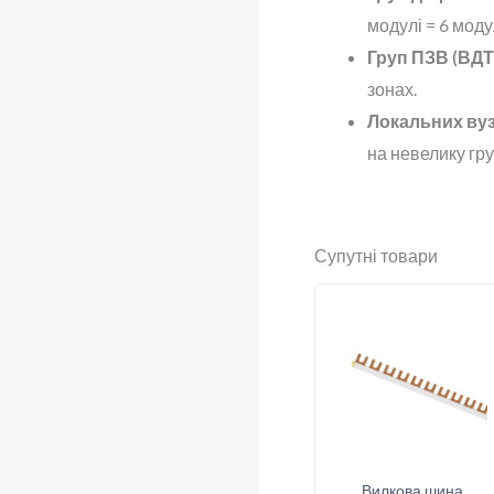
модулі = 6 модул
Груп ПЗВ (ВДТ
зонах.
Локальних вуз
на невелику гру
Супутні товари
Вилкова шина