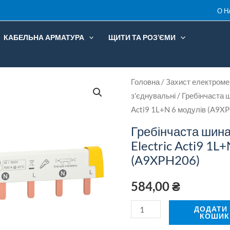
E
О Н
A
КАБЕЛЬНА АРМАТУРА
ЩИТИ ТА РОЗ’ЄМИ
Гребінчаста
Головна
/
Захист електроме
з'єднувальні
/ Гребінчаста ш
шина
к
Acti9 1L+N 6 модулів (A9X
Schneider
Electric
Гребінчаста шина
Acti9
Electric Acti9 1L
1L+N
(A9XPH206)
6
584,00
₴
модулів
(A9XPH206)
ДОДАТИ
кількість
КОШИК