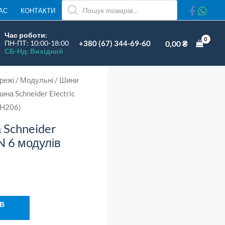
ПОШУК
lectric
АС
КОНТАКТИ
ТОВАРІВ
cti9
Час роботи:
1L+N
+380 (67) 344-69-60
0,00
₴
ПН-ПТ: 10:00-18:00
СБ-Нд: Вихідний
6
модулів
режі
/
Модульні
/
Шини
(A9XPH206)
ина Schneider Electric
ількість
PH206)
 Schneider
+N 6 модулів
 В