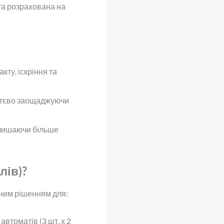
а розрахована на
ту, іскріння та
уттєво заощаджуючи
алишаючи більше
лів)?
ьним рішенням для:
томатів (3 шт. х 2