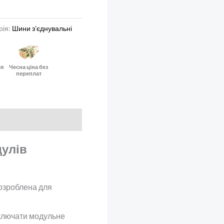
рія:
Шини з'єднувальні
ія
Чесна ціна без
переплат
дулів
озроблена для
ключати модульне