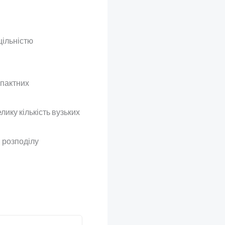
щільністю
пактних
ику кількість вузьких
 розподілу