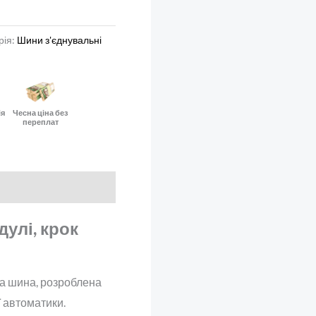
рія:
Шини з'єднувальні
C
ія
Чесна ціна без
переплат
дулі, крок
а шина, розроблена
 автоматики.