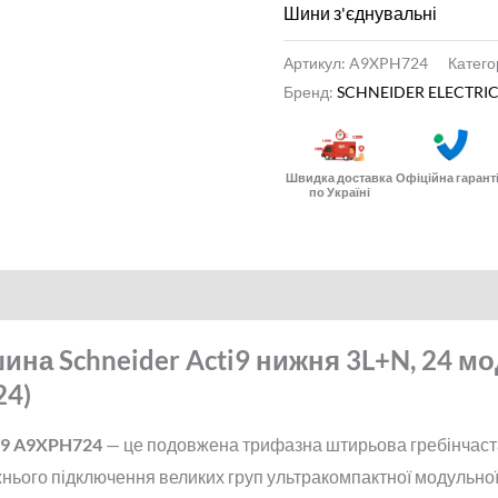
мм
Шини з'єднувальні
(A9XPH724)
Артикул:
A9XPH724
Катего
кількість
Бренд:
SCHNEIDER ELECTRI
Швидка доставка
Офіційна гарант
по Україні
ина Schneider Acti9 нижня 3L+N, 24 мо
24)
ti9 A9XPH724
— це подовжена трифазна штирьова гребінчаст
нього підключення великих груп ультракомпактної модульної