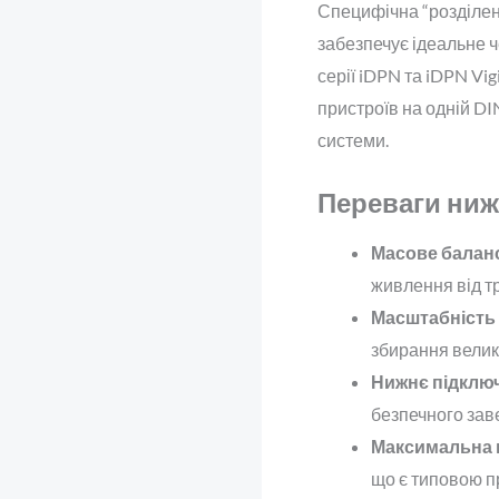
Специфічна “розділен
забезпечує ідеальне 
серії iDPN та iDPN Vig
пристроїв на одній DI
системи.
Переваги ниж
Масове балан
живлення від т
Масштабність
збирання велик
Нижнє підклю
безпечного зав
Максимальна н
що є типовою п