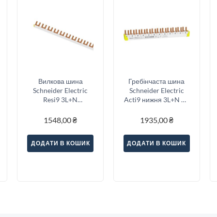
Вилкова шина
Гребінчаста шина
Schneider Electric
Schneider Electric
Resi9 3L+N
Acti9 нижня 3L+N 12
розділена 18
модулів 9 мм
модулів (R9XFH518)
(A9XPH712)
1548,00
₴
1935,00
₴
ДОДАТИ В КОШИК
ДОДАТИ В КОШИК