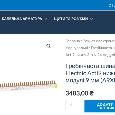
О Н
КАБЕЛЬНА АРМАТУРА
ЩИТИ ТА РОЗ’ЄМИ
Гребінчаста
Головна
/
Захист електроме
з'єднувальні
/ Гребінчаста ш
шина
Acti9 нижня 3L+N 24 модул
Schneider
Electric
Гребінчаста шина
Acti9
Electric Acti9 ни
нижня
модулі 9 мм (A9
3L+N
3483,00
₴
24
модулі
ДОДАТИ
9
КОШИК