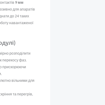
онтактів
9 мм
юзивно для апаратів
нати до 24 таких
оботу навантаженої
одулі)
ірно розподілити
к перекосу фаз.
но прискорюючи
.
лютно вільними для
кріння та перегрів,