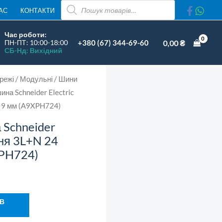
ПОШУК
Electric
АС
КОНТАКТИ
ТОВАРІВ
Acti9
Час роботи:
нижня
+380 (67) 344-69-60
0,00
₴
ПН-ПТ: 10:00-18:00
СБ-Нд: Вихідний
3L+N
24
режі
/
Модульні
/
Шини
модулі
ина Schneider Electric
9
і 9 мм (A9XPH724)
мм
(A9XPH724)
 Schneider
кількість
жня 3L+N 24
XPH724)
 В