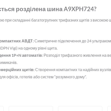
ється розділена шина A9XPH724?
ою при складанні багатогрупних трифазних щитів з високою 
компактних АВДТ:
Симетричне підключення до 24 ультраком
DPN Vigi) на одному рівні щита.
ення 1P+N автоматів:
Розподіл трифазного живлення на вел
имикачів.
омерційних щитів:
Створення компактних та надійних вузлів
для офісів, готелів або систем “розумного дому”.