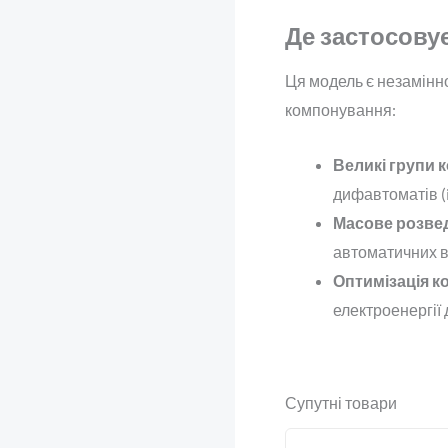
Де застосову
Ця модель є незамінн
компонування:
Великі групи 
дифавтоматів (i
Масове розвед
автоматичних в
Оптимізація к
електроенергії 
Супутні товари