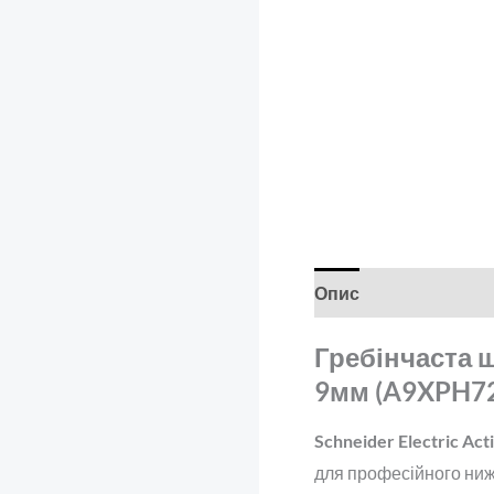
Опис
Відгуки (0)
Гребінчаста ш
9мм (A9XPH7
Schneider Electric Ac
для професійного ниж