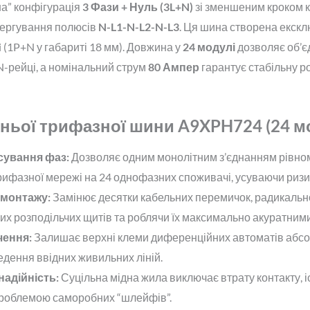
а” конфігурація
3 Фази + Нуль (3L+N)
зі зменшеним кроком к
чергування полюсів
N-L1-N-L2-N-L3
. Ця шина створена екскл
i (1P+N у габариті 18 мм). Довжина у
24 модулі
дозволяє об’єд
N-рейці, а номінальний струм
80 Ампер
гарантує стабільну р
ньої трифазної шини A9XPH724 (24 м
сування фаз:
Дозволяє одним монолітним з’єднанням рівном
рифазної мережі на 24 однофазних споживачі, усуваючи ризи
 монтажу:
Замінює десятки кабельних перемичок, радикаль
их розподільчих щитів та роблячи їх максимально акуратними
чення:
Залишає верхні клеми диференційних автоматів абсо
едення ввідних живильних ліній.
адійність:
Суцільна мідна жила виключає втрату контакту, іс
роблемою саморобних “шлейфів”.