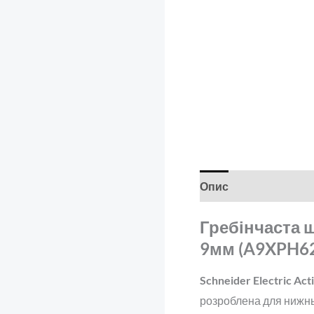
Опис
Відгуки (0)
Гребінчаста ш
9мм (A9XPH6
Schneider Electric Ac
розроблена для нижнь