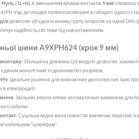
+ Нуль (1L+N)
зі зменшеним кроком контактів
9 мм
створена с
а iDPN Vigi, де обидва полюси розміщені в габариті одного ст
дулі
дозволяє об’єднати велику групу апаратів на одній DIN-р
печує надійність системи під навантаженням.
ньої шини A9XPH624 (крок 9 мм)
 монтажу:
Збільшена довжина (24 модулі) дозволяє заживити
 єдиним монолітним з’єднанням без розривів.
DPN:
Ідеальне рішення для компактних двополюсних пристрої
 в електрощиті.
чення:
Звільняє верхні клеми автоматичних вимикачів для бе
ного кабелю.
онтакт:
Суцільна мідна жила повністю виключає перегрів, іск
иві кабельним “шлейфам”.