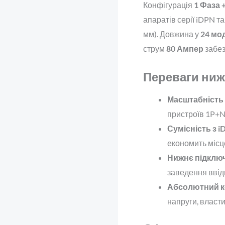
Конфігурація
1 Фаза 
апаратів серії iDPN т
мм). Довжина у
24 мо
струм
80 Ампер
забез
Переваги ниж
Масштабність
пристроїв 1P+N
Сумісність з i
економить місце
Нижнє підклю
заведення ввід
Абсолютний к
напруги, власт