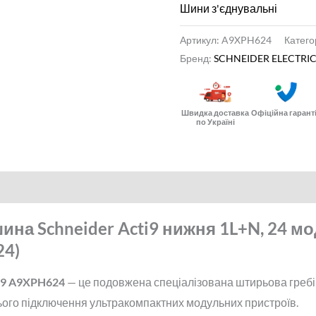
мм
Шини з'єднувальні
(A9XPH624)
Артикул:
A9XPH624
Катего
кількість
Бренд:
SCHNEIDER ELECTRI
Швидка доставка
Офіційна гарант
по Україні
ина Schneider Acti9 нижня 1L+N, 24 мо
24)
ti9 A9XPH624
— це подовжена спеціалізована штирьова гребі
ого підключення ультракомпактних модульних пристроїв.