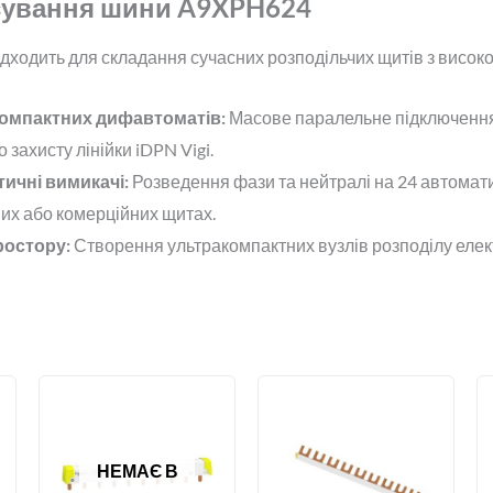
сування шини A9XPH624
дходить для складання сучасних розподільчих щитів з висок
компактних дифавтоматів:
Масове паралельне підключення
захисту лінійки iDPN Vigi.
тичні вимикачі:
Розведення фази та нейтралі на 24 автомати
их або комерційних щитах.
ростору:
Створення ультракомпактних вузлів розподілу елект
НЕМАЄ В