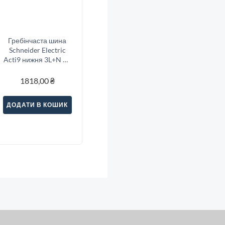
Гребінчаста шина
Schneider Electric
Acti9 нижня 3L+N 14
модулів (A9XPH814)
1818,00
₴
ДОДАТИ В КОШИК