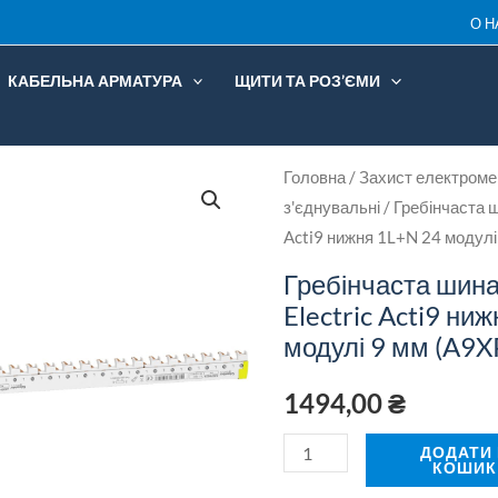
О Н
КАБЕЛЬНА АРМАТУРА
ЩИТИ ТА РОЗ’ЄМИ
Гребінчаста
Головна
/
Захист електроме
з'єднувальні
/ Гребінчаста ш
шина
Acti9 нижня 1L+N 24 модул
Schneider
Electric
Гребінчаста шина
Acti9
Electric Acti9 ни
нижня
модулі 9 мм (A9
1L+N
1494,00
₴
24
модулі
ДОДАТИ
9
КОШИК