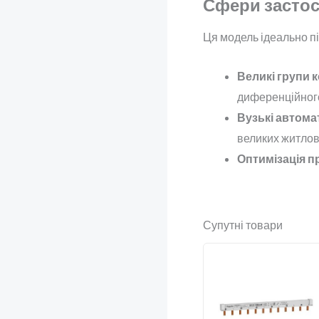
Сфери засто
Ця модель ідеально пі
Великі групи 
диференційного 
Вузькі автома
великих житлов
Оптимізація п
Супутні товари