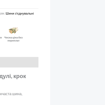
рія:
Шини з'єднувальні
C
ія
Чесна ціна без
переплат
дулі, крок
нчаста шина,