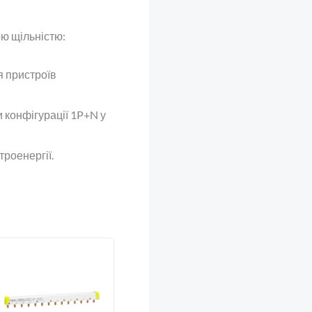
ою щільністю:
 пристроїв
 конфігурації 1P+N у
роенергії.