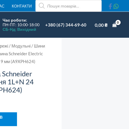
ПОШУК
Electric
АС
КОНТАКТИ
ТОВАРІВ
Acti9
Час роботи:
нижня
+380 (67) 344-69-60
0,00
₴
ПН-ПТ: 10:00-18:00
СБ-Нд: Вихідний
1L+N
24
режі
/
Модульні
/
Шини
модулі
ина Schneider Electric
9
і 9 мм (A9XPH624)
мм
(A9XPH624)
 Schneider
кількість
жня 1L+N 24
XPH624)
 В