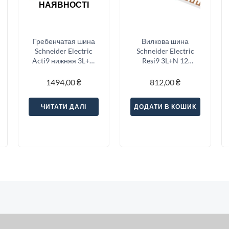
НАЯВНОСТІ
Гребенчатая шина
Вилкова шина
Schneider Electric
Schneider Electric
Acti9 нижняя 3L+N
Resi9 3L+N 12
10 модулей
модулів (R9XFH412)
(A9XPH810)
1494,00
₴
812,00
₴
ЧИТАТИ ДАЛІ
ДОДАТИ В КОШИК