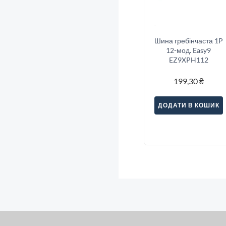
Шина гребінчаста 1P
12-мод. Easy9
EZ9XPH112
199,30
₴
ДОДАТИ В КОШИК