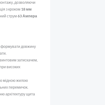
 монтажу, дозволяючи
ація з кроком
18 мм
ьний струм
63 Ампера
о формувати довжину
ати.
гвинтовим затискачем,
 при високих
ою мідною жилою
льних перемичок.
ю архітектуру щита