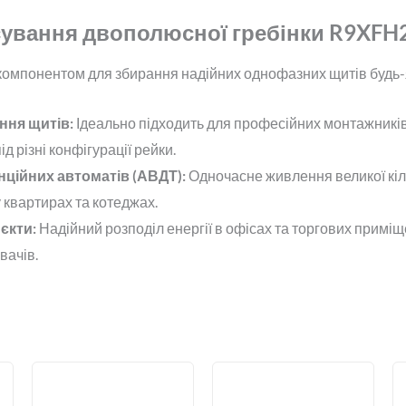
ування двополюсної гребінки R9XFH
компонентом для збирання надійних однофазних щитів будь-я
ння щитів:
Ідеально підходить для професійних монтажникі
д різні конфігурації рейки.
ційних автоматів (АВДТ):
Одночасне живлення великої кіл
 квартирах та котеджах.
єкти:
Надійний розподіл енергії в офісах та торгових примі
вачів.