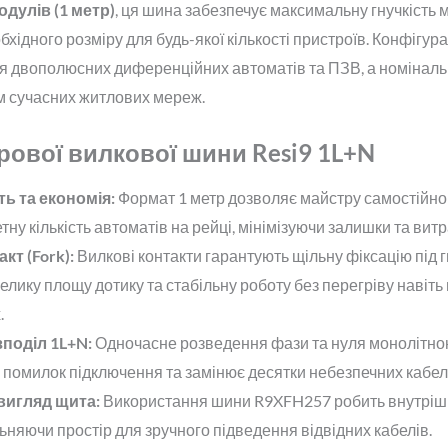
одулів (1 метр)
, ця шина забезпечує максимальну гнучкість
бхідного розміру для будь-якої кількості пристроїв. Конфігур
ля двополюсних диференційних автоматів та ПЗВ, а номінал
м сучасних житлових мереж.
рової вилкової шини Resi9 1L+N
ь та економія:
Формат 1 метр дозволяє майстру самостійн
тну кількість автоматів на рейці, мінімізуючи залишки та витр
кт (Fork):
Вилкові контакти гарантують щільну фіксацію під 
лику площу дотику та стабільну роботу без перегріву навіть
.
поділ 1L+N:
Одночасне розведення фази та нуля монолітн
 помилок підключення та замінює десятки небезпечних кабе
вигляд щита:
Використання шини R9XFH257 робить внутрішн
ьняючи простір для зручного підведення відвідних кабелів.