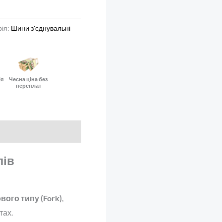
рія:
Шини з'єднувальні
C
ія
Чесна ціна без
переплат
лів
вого типу (Fork)
,
тах.