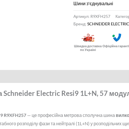
Шини з'єднувальні
Артикул:
R9XFH257
Катего
Бренд:
SCHNEIDER ELECTRI
Швидка доставка
Офіційна гарант
по Україні
Schneider Electric Resi9 1L+N, 57 моду
si9 R9XFH257
— це професійна метрова сполучна шина
вилко
бного розподілу фази та нейтралі (1L+N) у розподільчих щи