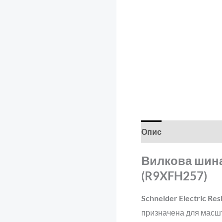
Опис
Відгуки (0)
Вилкова шина 
(R9XFH257)
Schneider Electric Re
призначена для масшта