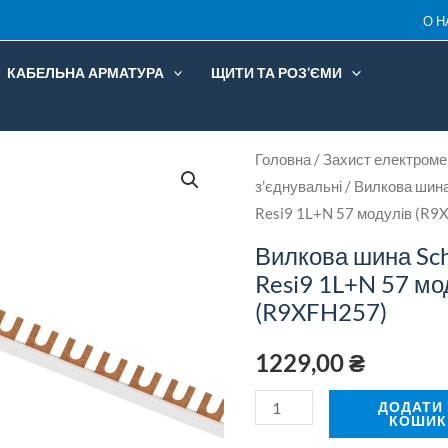
E
О Н
R
КАБЕЛЬНА АРМАТУРА
ЩИТИ ТА РОЗ’ЄМИ
м
Вилкова
Головна
/
Захист електроме
(
з'єднувальні
/ Вилкова шина 
шина
к
Resi9 1L+N 57 модулів (R9
Schneider
Electric
Вилкова шина Schn
Resi9
Resi9 1L+N 57 мо
1L+N
(R9XFH257)
57
1229,00
₴
модулів
(R9XFH257)
ДОДАТИ
кількість
КОШИК