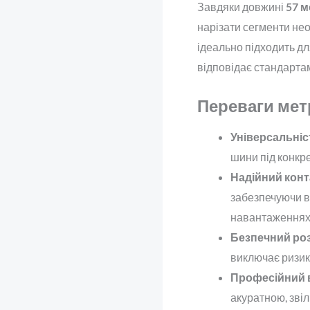
Завдяки довжині
57 м
нарізати сегменти нео
ідеально підходить д
відповідає стандарта
Переваги мет
Універсальніст
шини під конкре
Надійний конта
забезпечуючи ве
навантаженнях
Безпечний роз
виключає ризик
Професійний 
акуратною, звіл