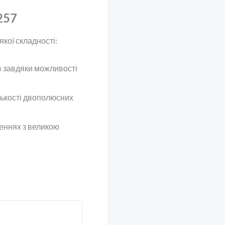
257
кої складності:
в завдяки можливості
ькості двополюсних
щеннях з великою