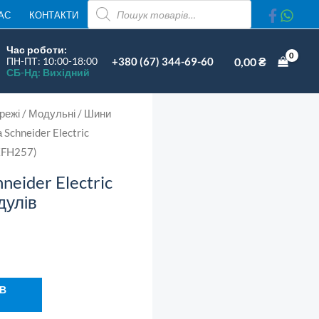
ПОШУК
lectric
АС
КОНТАКТИ
ТОВАРІВ
esi9
Час роботи:
1L+N
+380 (67) 344-69-60
0,00
₴
ПН-ПТ: 10:00-18:00
СБ-Нд: Вихідний
57
одулів
режі
/
Модульні
/
Шини
R9XFH257)
Schneider Electric
ількість
XFH257)
eider Electric
дулів
 В