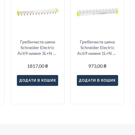
Гребінчаста шина
Гребінчаста шина
Schneider Electric
Schneider Electric
Acti9 нижня 3L+N 14
Acti9 нижня 1L+N 12
модулів (A9XPH814)
модулів 9 мм
(A9XPH612)
1817,00
₴
973,00
₴
ДОДАТИ В КОШИК
ДОДАТИ В КОШИК