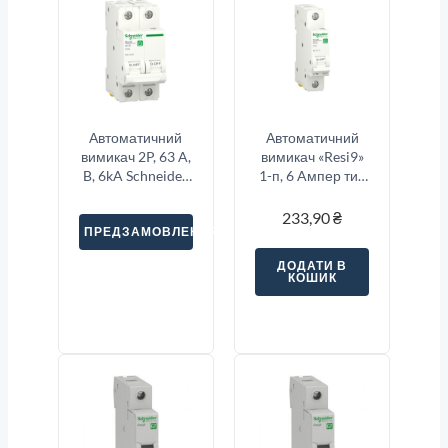
Автоматичний
Автоматичний
вимикач 2P, 63 A,
вимикач «Resi9»
B, 6kA Schneider
1-п, 6 Aмпер тип
Electric Resi9
«С»
233,90
₴
ПРЕДЗАМОВЛЕННЯ
ДОДАТИ В
КОШИК