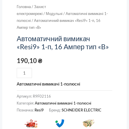
Головна
/
Захист
електромережі
/
Модульні
/
Автоматичні вимикачі 1-
полюсні
/ Автоматичний вимикач «Resi9» 1-п, 16
Aмпер тип «B»
Автоматичний вимикач
«Resi9» 1-п, 16 Aмпер тип «B»
190,10
₴
Автоматичні вимикачі 1-полюсні
Артикул:
R9F02116
Категорія:
Автоматичні вимикачі 1-полюсні
Позначка:
Resi9
Бренд:
SCHNEIDER ELECTRIC