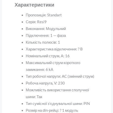
Характеристики
Пропозиція:
Standart
Серія:
Resi9
Виконання:
Модульний
Підключення:
1 — фаза
Кількість полюсів:
1
Характеристика відключення:
?
B
Номінальний струм, А:
16
Максимальний струм короткого
замикання:
6 kA
Тип робочої напруги:
AC (змінний струм)
Робоча напруга, V:
230
Можливість використання сполучної
шини:
Так
Тип сумісної з’єднувальної шини:
PIN
Розмір на din-рейці:
?
1 модуль