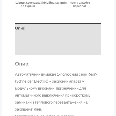
Швидка доставка
Офіційна гарантія
Чесна ціна без
по Україні
переплат
Опис
Додаткова інформація
Відгуки (0)
Опис:
Автоматичний вимикач 1-полюсний серії Resi9
(Schneider Electric) – захисний апарат у
модульному виконанні призначений для
автоматичного відключення при короткому
замиканні і теплового перевантаження на
захищеній лінії.