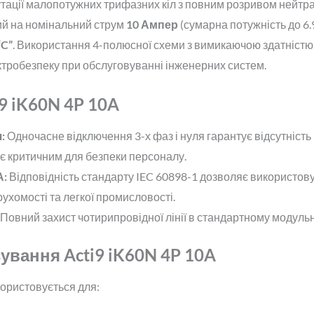
ації малопотужних трифазних кіл з повним розривом нейтрал
й на номінальний струм
10 Ампер
(сумарна потужність до 6.9
“C”
. Використання 4-полюсної схеми з вимикаючою здатніст
ктробезпеку при обслуговуванні інженерних систем.
9 iK60N 4P 10A
:
Одночасне відключення 3-х фаз і нуля гарантує відсутність
 є критичним для безпеки персоналу.
А:
Відповідність стандарту IEC 60898-1 дозволяє використов
ухомості та легкої промисловості.
Повний захист чотирипровідної лінії в стандартному модульн
ування Acti9 iK60N 4P 10A
ористовується для: