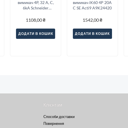
вимикач 4P, 32 A, C,
вимикач iK60 4P 20A
6kA Schneider
C SE Acti9 A9K24420
Electric Resi9
1108,00
₴
1542,00
₴
ДОДАТИ В КОШИК
ДОДАТИ В КОШИК
Клієнтам
Способи доставки
Повернення