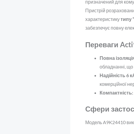
призначений для комут
Пристрій розраховани
характеристику
типу 
забезпечує повну еле
Переваги Acti
Повна ізоляція
обладнанні, що
Надійність 6 к
комерційної нер
Компактність:
Сфери застос
Модель A9K24410 вик