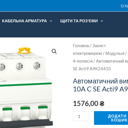
4P
О Н
10A
КАБЕЛЬНА АРМАТУРА
ЩИТИ ТА РОЗ’ЄМИ
C
SE
Acti9
Автоматичний
Головна
/
Захист
A9K2
електромережі
/
Модульні
/
вимикач
кільк
4-полюсні
/ Автоматичний в
iK60
SE Acti9 A9K24410
4P
10A
Автоматичний ви
C
10A C SE Acti9 
SE
1576,00
₴
Acti9
A9K24410
ДОДАТИ
КОШИК
кількість