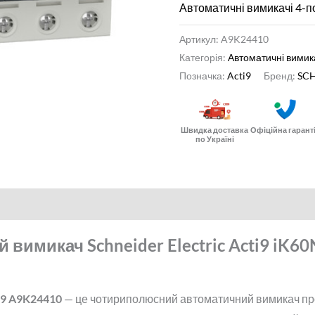
Автоматичні вимикачі 4-п
Артикул:
A9K24410
Категорія:
Автоматичні вимик
Позначка:
Acti9
Бренд:
SCH
Швидка доставка
Офіційна гарант
по Україні
нформація
Відгуки (0)
вимикач Schneider Electric Acti9 iK60
ti9 A9K24410
— це чотириполюсний автоматичний вимикач про