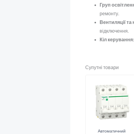
Груп освітлен
ремонту.
Вентиляції та 
відключення.
Кіл керування:
Супутні товари
Автоматичний