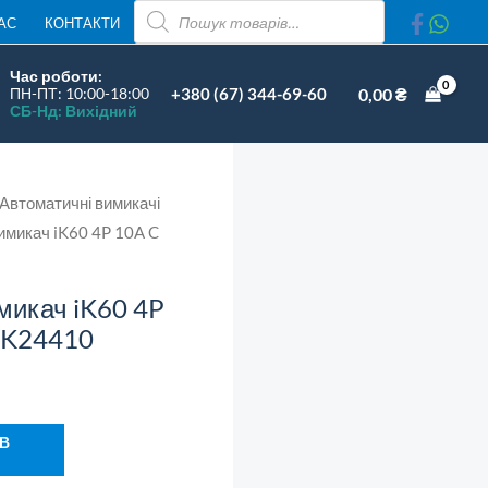
ПОШУК
АС
КОНТАКТИ
ТОВАРІВ
Час роботи:
+380 (67) 344-69-60
0,00
₴
ПН-ПТ: 10:00-18:00
СБ-Нд: Вихідний
4410
Автоматичні вимикачі
ість
имикач iK60 4P 10A C
микач iK60 4P
A9K24410
 В