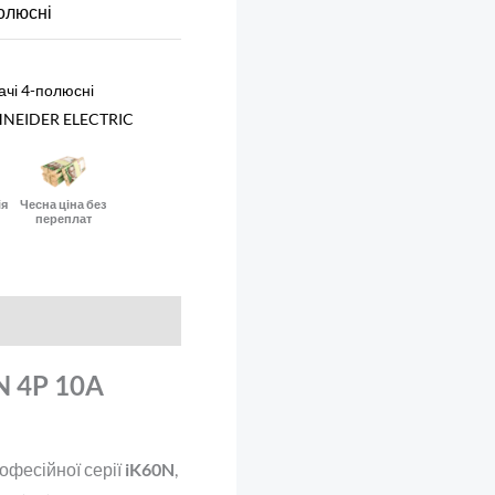
олюсні
ачі 4-полюсні
NEIDER ELECTRIC
ія
Чесна ціна без
переплат
N 4P 10A
фесійної серії
iK60N
,