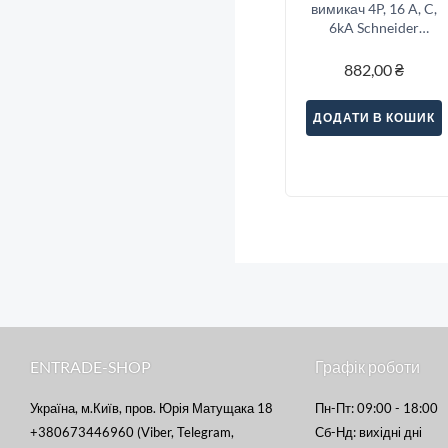
вимикач 4P, 16 A, C,
6kA Schneider
Electric Resi9
882,00
₴
ДОДАТИ В КОШИК
ENTRADE-SHOP
Графік роботи
Україна, м.Київ, пров. Юрія Матущака 18
Пн-Пт: 09:00 - 18:00
+380673446960 (Viber, Telegram,
Сб-Нд: вихідні дні