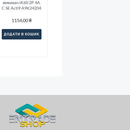
вимикач iK60 2P 4A
C SE Acti9 A9K24204
1154,00
₴
ДОДАТИ В КОШИК