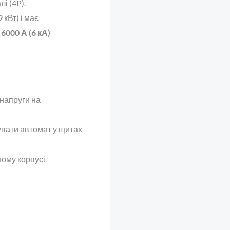
і (4P).
 кВт) і має
ю
6000 А (6 кА)
 напруги на
увати автомат у щитах
ому корпусі.