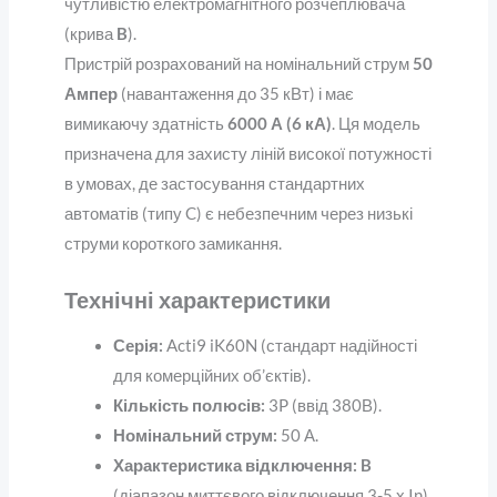
чутливістю електромагнітного розчеплювача
(крива
B
).
Пристрій розрахований на номінальний струм
50
Ампер
(навантаження до 35 кВт) і має
вимикаючу здатність
6000 А (6 кА)
. Ця модель
призначена для захисту ліній високої потужності
в умовах, де застосування стандартних
автоматів (типу C) є небезпечним через низькі
струми короткого замикання.
Технічні характеристики
Серія:
Acti9 iK60N (стандарт надійності
для комерційних об’єктів).
Кількість полюсів:
3P (ввід 380В).
Номінальний струм:
50 А.
Характеристика відключення:
B
(діапазон миттєвого відключення 3-5 x In).