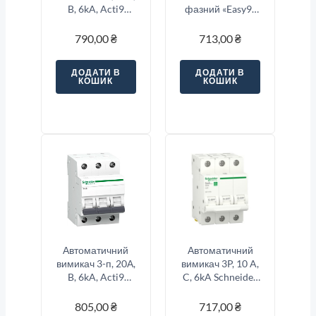
B, 6kA, Acti9
фазний «Easy9»
K60N Schneider
3-п, 16 Ампер тип
Electric
«B»
790,00
₴
713,00
₴
A9K01310
ДОДАТИ В
ДОДАТИ В
КОШИК
КОШИК
Автоматичний
Автоматичний
вимикач 3-п, 20А,
вимикач 3P, 10 A,
B, 6kA, Acti9
C, 6kA Schneider
K60N Schneider
Electric Resi9
Electric
805,00
₴
717,00
₴