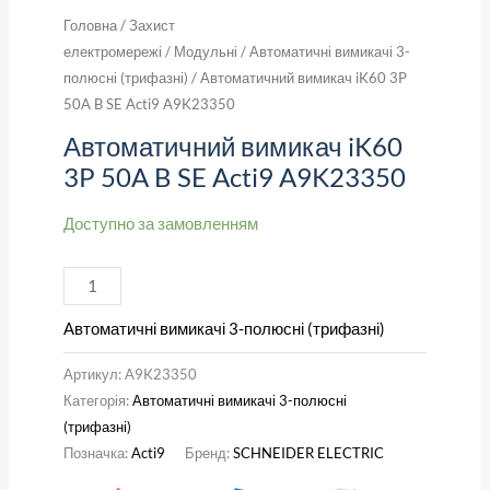
Головна
/
Захист
електромережі
/
Модульні
/
Автоматичні вимикачі 3-
полюсні (трифазні)
/ Автоматичний вимикач iK60 3P
50A B SE Acti9 A9K23350
Автоматичний вимикач iK60
3P 50A B SE Acti9 A9K23350
Доступно за замовленням
Автоматичні вимикачі 3-полюсні (трифазні)
Артикул:
A9K23350
Категорія:
Автоматичні вимикачі 3-полюсні
(трифазні)
Позначка:
Acti9
Бренд:
SCHNEIDER ELECTRIC