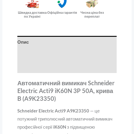
Швидка доставка
Офіційна гарантія
Чесна ціна без
по Україні
переплат
Опис
Додаткова інформація
Відгуки (0)
Автоматичний вимикач Schneider
Electric Acti9 iK60N 3P 50A, крива
B (A9K23350)
Schneider Electric Acti9 A9K23350
— це
потужний триполюсний автоматичний вимикач
професійної серії
iK60N
з підвищеною