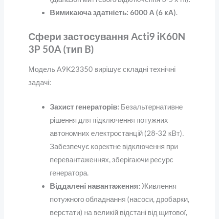
Вимикаюча здатність:
6000 А (6 кА)
.
Сфери застосування Acti9 iK60N
3P 50A (тип B)
Модель A9K23350 вирішує складні технічні
задачі:
Захист генераторів:
Безальтернативне
рішення для підключення потужних
автономних електростанцій (28-32 кВт).
Забезпечує коректне відключення при
перевантаженнях, зберігаючи ресурс
генератора.
Віддалені навантаження:
Живлення
потужного обладнання (насоси, дробарки,
верстати) на великій відстані від щитової,