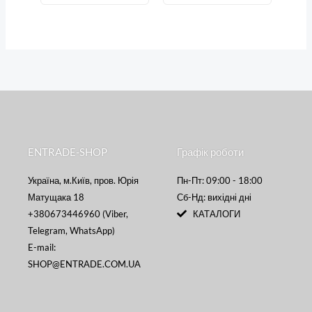
ENTRADE-SHOP
Графік роботи
Україна, м.Київ, пров. Юрія
Пн-Пт: 09:00 - 18:00
Матущака 18
Сб-Нд: вихідні дні
+380673446960 (Viber,
КАТАЛОГИ
Telegram, WhatsApp)
E-mail:
SHOP@ENTRADE.COM.UA