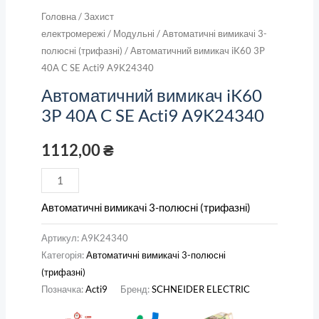
Головна
/
Захист
електромережі
/
Модульні
/
Автоматичні вимикачі 3-
полюсні (трифазні)
/ Автоматичний вимикач iK60 3P
40A C SE Acti9 A9K24340
Автоматичний вимикач iK60
3P 40A C SE Acti9 A9K24340
1112,00
₴
Автоматичні вимикачі 3-полюсні (трифазні)
Артикул:
A9K24340
Категорія:
Автоматичні вимикачі 3-полюсні
(трифазні)
Позначка:
Acti9
Бренд:
SCHNEIDER ELECTRIC