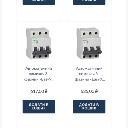
Автоматичний
Автоматичний
вимикач 3-
вимикач 3-
фазний «Easy9»
фазний «Easy9»
3-п, 20 Ампер тип
3-п, 25 Ампер тип
«C»
«C»
617,00
₴
635,00
₴
ДОДАТИ В
ДОДАТИ В
КОШИК
КОШИК