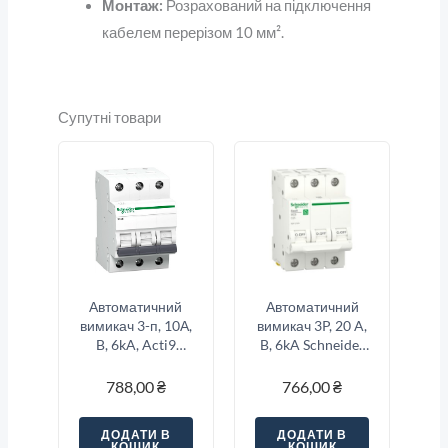
Монтаж:
Розрахований на підключення
кабелем перерізом 10 мм².
Супутні товари
Автоматичний
Автоматичний
вимикач 3-п, 10А,
вимикач 3P, 20 A,
B, 6kA, Acti9
B, 6kA Schneider
K60N Schneider
Electric Resi9
Electric
788,00
₴
766,00
₴
A9K01310
ДОДАТИ В
ДОДАТИ В
КОШИК
КОШИК