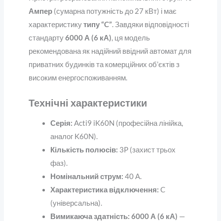
Ампер
(сумарна потужність до 27 кВт) і має
характеристику
типу “C”
. Завдяки відповідності
стандарту
6000 А (6 кА)
, ця модель
рекомендована як надійний ввідний автомат для
приватних будинків та комерційних об’єктів з
високим енергоспоживанням.
Технічні характеристики
Серія:
Acti9 iK60N (професійна лінійка,
аналог K60N).
Кількість полюсів:
3P (захист трьох
фаз).
Номінальний струм:
40 А.
Характеристика відключення:
C
(універсальна).
Вимикаюча здатність:
6000 А (6 кА)
—