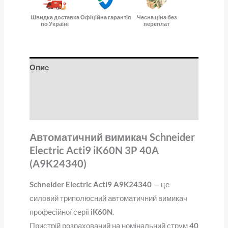
Швидка доставка
Офіційна гарантія
Чесна ціна без
по Україні
переплат
Опис
Додаткова інформація
Відгуки (0)
Автоматичний вимикач Schneider
Electric Acti9 iK60N 3P 40A
(A9K24340)
Schneider Electric Acti9 A9K24340
— це
силовий триполюсний автоматичний вимикач
професійної серії
iK60N
.
Пристрій розрахований на номінальний струм
40