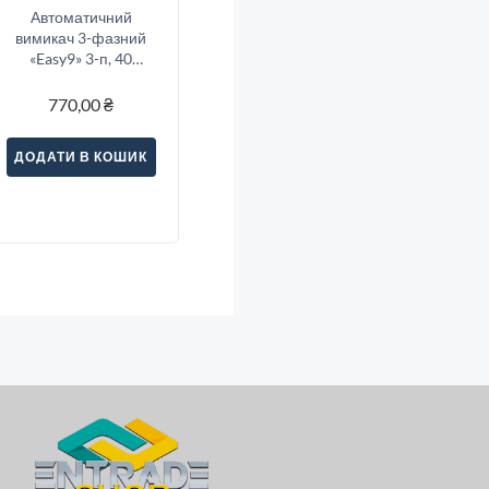
Автоматичний
вимикач 3-фазний
«Easy9» 3-п, 40
Ампер тип «C»
770,00
₴
ДОДАТИ В КОШИК