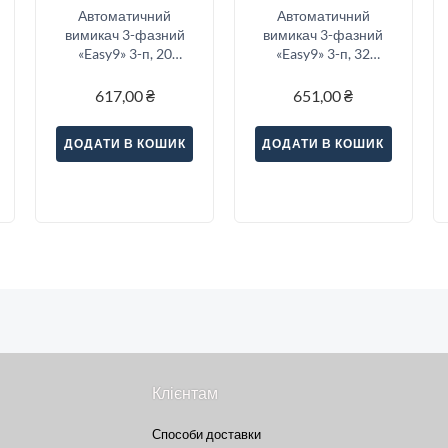
Автоматичний
Автоматичний
вимикач 3-фазний
вимикач 3-фазний
«Easy9» 3-п, 20
«Easy9» 3-п, 32
Ампер тип «C»
Ампер тип «C»
617,00
₴
651,00
₴
ДОДАТИ В КОШИК
ДОДАТИ В КОШИК
Клієнтам
Способи доставки