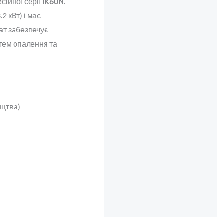
ійної серії
iK60N
.
2 кВт) і має
ат забезпечує
тем опалення та
цтва).