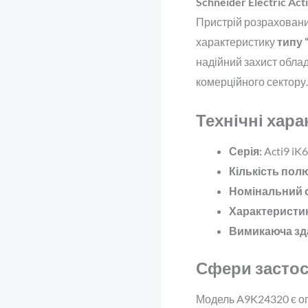
Schneider Electric Ac
Пристрій розраховани
характеристику
типу 
надійний захист обла
комерційного сектору.
Технічні хар
Серія:
Acti9 iK
Кількість полю
Номінальний 
Характеристик
Вимикаюча зда
Сфери застос
Модель A9K24320 є о