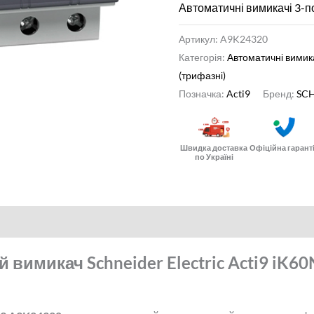
Автоматичні вимикачі 3-п
Артикул:
A9K24320
Категорія:
Автоматичні вимик
(трифазні)
Позначка:
Acti9
Бренд:
SCH
Швидка доставка
Офіційна гарант
по Україні
нформація
Відгуки (0)
вимикач Schneider Electric Acti9 iK60