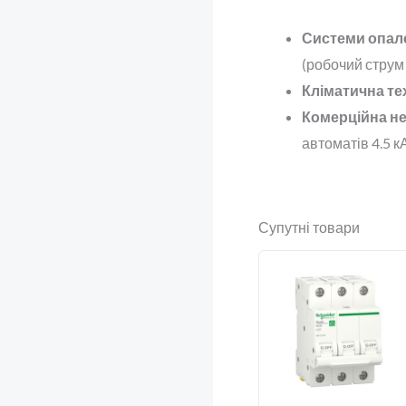
Системи опал
(робочий струм
Кліматична тех
Комерційна не
автоматів 4.5 
Супутні товари