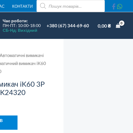
ПОШУК
АС
КОНТАКТИ
ТОВАРІВ
Час роботи:
+380 (67) 344-69-60
0,00
₴
ПН-ПТ: 10:00-18:00
СБ-Нд: Вихідний
4320
Автоматичні вимикачі
сть
матичний вимикач iK60
0
микач iK60 3P
A9K24320
 В