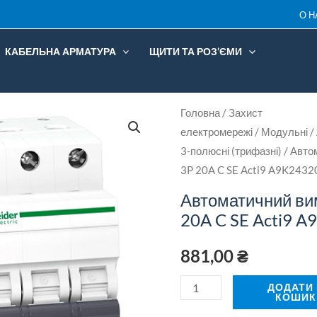
3P
О Н
20A
КАБЕЛЬНА АРМАТУРА
ЩИТИ ТА РОЗ’ЄМИ
C
SE
Acti9
Автоматичний
Головна
/
Захист
A9K2
електромережі
/
Модульні
/
вимикач
кількі
3-полюсні (трифазні)
/ Авто
iK60
3P 20A C SE Acti9 A9K2432
3P
20A
Автоматичний ви
C
20A C SE Acti9 
SE
881,00
₴
Acti9
A9K24320
ДОДАТИ
КОШИК
кількість