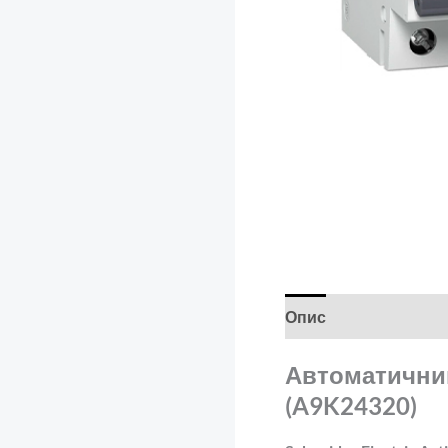
Опис
Додаткова і
Автоматичний 
(A9K24320)