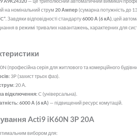
ti9 A9K24320
— це триполюсний автоматичний вимикач профес
й на номінальний струм
20 Ампер
(сумарна потужність до 13.
“C”
. Завдяки відповідності стандарту
6000 А (6 кА)
, цей автом
днання в режимі тривалих навантажень, характерних для сис
актеристики
60N (професійна серія для житлового та комерційного будівни
сів:
3P (захист трьох фаз).
струм:
20 А.
а відключення:
C (універсальна).
тність:
6000 А (6 кА)
— підвищений ресурс комутацій.
ування Acti9 iK60N 3P 20A
птимальним вибором для: