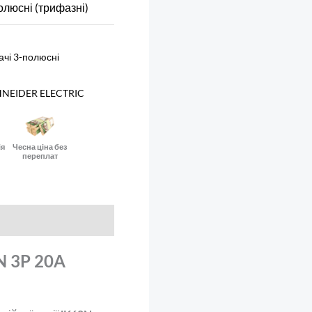
олюсні (трифазні)
ачі 3-полюсні
NEIDER ELECTRIC
ія
Чесна ціна без
переплат
N 3P 20A