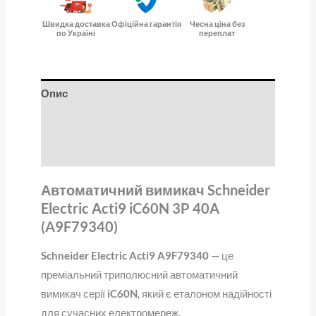
Швидка доставка
Офіційна гарантія
Чесна ціна без
по Україні
переплат
Опис
Додаткова інформація
Відгуки (0)
Автоматичний вимикач Schneider
Electric Acti9 iC60N 3P 40A
(A9F79340)
Schneider Electric Acti9 A9F79340
— це
преміальний триполюсний автоматичний
вимикач серії
iC60N
, який є еталоном надійності
для сучасних електромереж.