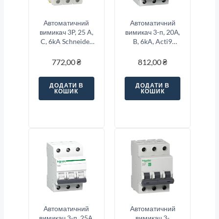
Автоматичний
Автоматичний
вимикач 3P, 25 A,
вимикач 3-п, 20А,
C, 6kA Schneider
B, 6kA, Acti9
Electric Resi9
K60N Schneider
Electric
772,00
₴
812,00
₴
A9K01320
ДОДАТИ В
ДОДАТИ В
КОШИК
КОШИК
Автоматичний
Автоматичний
вимикач 3-п, 25А,
вимикач 3-