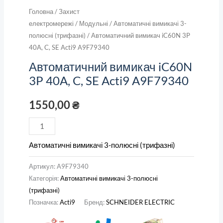
Головна
/
Захист
електромережі
/
Модульні
/
Автоматичні вимикачі 3-
полюсні (трифазні)
/ Автоматичний вимикач iC60N 3P
40A, C, SE Acti9 A9F79340
Автоматичний вимикач iC60N
3P 40A, C, SE Acti9 A9F79340
1550,00
₴
Автоматичні вимикачі 3-полюсні (трифазні)
Артикул:
A9F79340
Категорія:
Автоматичні вимикачі 3-полюсні
(трифазні)
Позначка:
Acti9
Бренд:
SCHNEIDER ELECTRIC