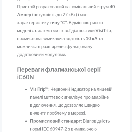
Пристрій розрахований на номінальний струм
40
Ампер
(потужність до 27 кВт) і має
характеристику
типу “C”
. Відмінною рисою
моделі є система миттєвої діагностики
VisiTrip
,
промислова вимикаюча здатність
10 кА
та
можливість розширення функціоналу
додатковими модулями.
Переваги флагманської серії
iC60N
VisiTrip™:
Червоний індикатор на лицевій
панелі миттєво сигналізує про аварійне
відключення, що дозволяє швидко
виявити проблему в мережі.
Промисловий стандарт:
Відповідність
нормі IEC 60947-2 з вимикаючою