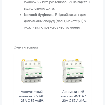
Wallbox 22 кВт, розташованих на відстані
від головного щита.
Ізоляції будівель:
Ввідний захист для
допоміжних споруд (лазні, майстерні) з
можливістю повного знеструмлення.
Супутні товари
Автоматичний
Автоматичний
вимикач iK60 4P
вимикач iK60 4P
25A C SE Acti9
20A C SE Acti9
A9K24425
A9K24420