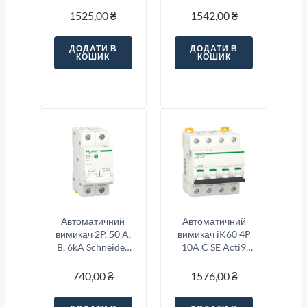
1525,00
₴
1542,00
₴
ДОДАТИ В
ДОДАТИ В
КОШИК
КОШИК
Автоматичний
Автоматичний
вимикач 2P, 50 A,
вимикач iK60 4P
B, 6kA Schneider
10A C SE Acti9
Electric Resi9
A9K24410
740,00
₴
1576,00
₴