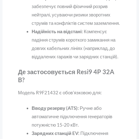
забезпечує повний фізичний розрив
нейтралі, усуваючи ризики зворотних
струмів та конфліктів систем заземлення.
Надійність на відстані:
Компенсує
падіння струмів короткого замикання на
довгих кабельних лініях (наприклад, до
віддалених гаражів чи зарядних станцій).
Де застосовується Resi9 4P 32A
B?
Модель R9F21432 є обов’язковою для:
Вводу резерву (ATS):
Ручне або
автоматичне підключення генераторів
потужністю 15-20 кВт.
Зарядних станцій EV:
Підключення