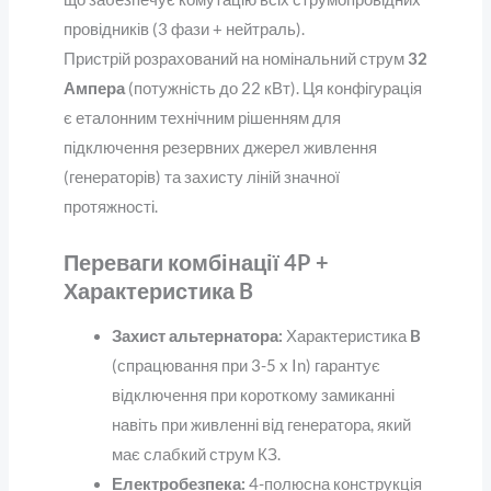
провідників (3 фази + нейтраль).
Пристрій розрахований на номінальний струм
32
Ампера
(потужність до 22 кВт). Ця конфігурація
є еталонним технічним рішенням для
підключення резервних джерел живлення
(генераторів) та захисту ліній значної
протяжності.
Переваги комбінації 4P +
Характеристика B
Захист альтернатора:
Характеристика
B
(спрацювання при 3-5 x In) гарантує
відключення при короткому замиканні
навіть при живленні від генератора, який
має слабкий струм КЗ.
Електробезпека:
4-полюсна конструкція