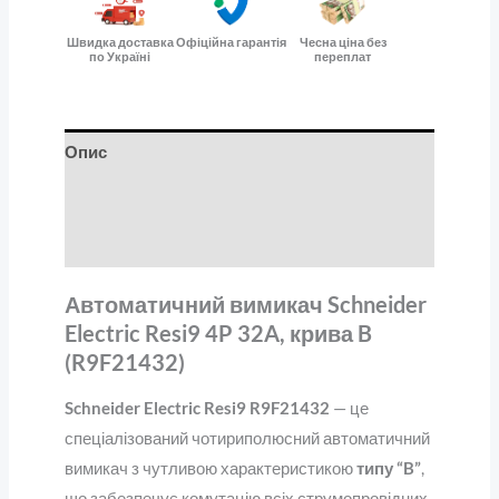
Швидка доставка
Офіційна гарантія
Чесна ціна без
по Україні
переплат
Опис
Додаткова інформація
Відгуки (0)
Автоматичний вимикач Schneider
Electric Resi9 4P 32A, крива B
(R9F21432)
Schneider Electric Resi9 R9F21432
— це
спеціалізований чотириполюсний автоматичний
вимикач з чутливою характеристикою
типу “B”
,
що забезпечує комутацію всіх струмопровідних