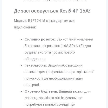
Де застосовується Resi9 4P 16A?
Модель R9F12416 є стандартом для
підключення:
Силових розеток:
Захист ліній живлення
5-контактних розеток (16А 3P+N+E) для
будівельного та промислового
обладнання.
Генераторів:
Ввідний або вихідний
автомат для трифазних генераторів малої
потужності, де необхідна комутація
нейтралі.
Окремих будівель:
Ввідний захист для
лазень, гаражів та літніх кухонь, що
потребують повної ізоляції при