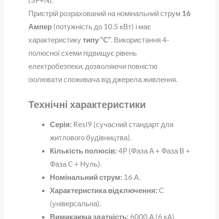
(3P+N).
Пристрій розрахований на номінальний струм
16
Ампер
(потужність до 10.5 кВт) і має
характеристику
типу “C”
. Використання 4-
полюсної схеми підвищує рівень
електробезпеки, дозволяючи повністю
ізолювати споживача від джерела живлення.
Технічні характеристики
Серія:
Resi9 (сучасний стандарт для
житлового будівництва).
Кількість полюсів:
4P (Фаза A + Фаза B +
Фаза C + Нуль).
Номінальний струм:
16 А.
Характеристика відключення:
C
(універсальна).
Вимикаюча здатність:
6000 А (6 кА).