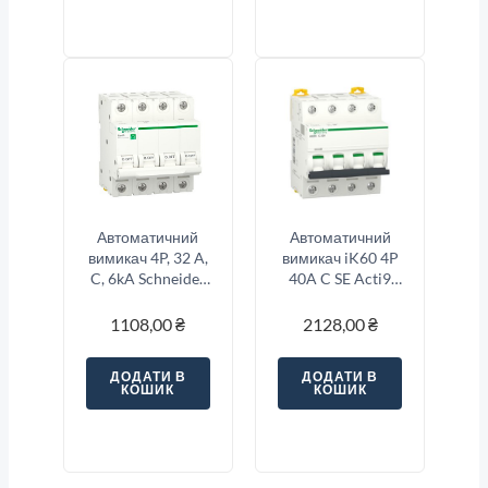
Автоматичний
Автоматичний
вимикач 4P, 32 A,
вимикач iK60 4P
C, 6kA Schneider
40A C SE Acti9
Electric Resi9
A9K24440
1108,00
₴
2128,00
₴
ДОДАТИ В
ДОДАТИ В
КОШИК
КОШИК