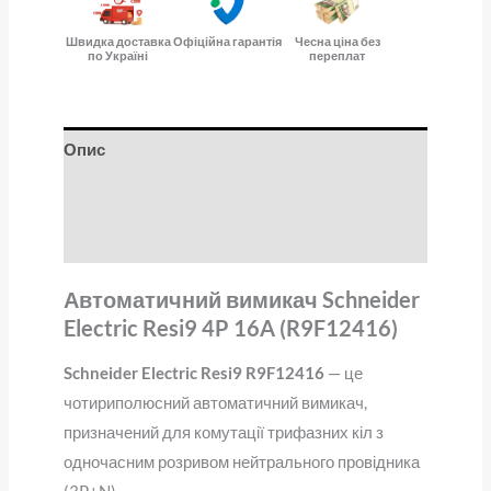
Швидка доставка
Офіційна гарантія
Чесна ціна без
по Україні
переплат
Опис
Додаткова інформація
Відгуки (0)
Автоматичний вимикач Schneider
Electric Resi9 4P 16A (R9F12416)
Schneider Electric Resi9 R9F12416
— це
чотириполюсний автоматичний вимикач,
призначений для комутації трифазних кіл з
одночасним розривом нейтрального провідника