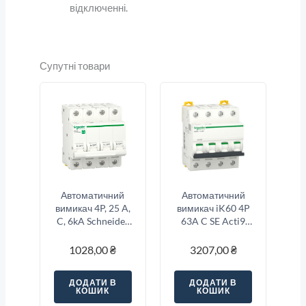
відключенні.
Супутні товари
Автоматичний
Автоматичний
вимикач 4P, 25 A,
вимикач iK60 4P
C, 6kA Schneider
63A C SE Acti9
Electric Resi9
A9K24463
1028,00
₴
3207,00
₴
ДОДАТИ В
ДОДАТИ В
КОШИК
КОШИК