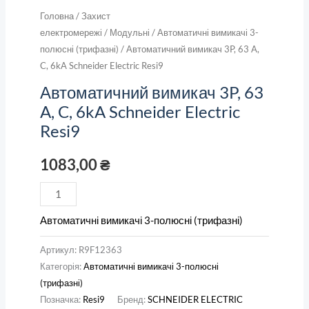
Головна
/
Захист
електромережі
/
Модульні
/
Автоматичні вимикачі 3-
полюсні (трифазні)
/ Автоматичний вимикач 3P, 63 A,
C, 6kA Schneider Electric Resi9
Автоматичний вимикач 3P, 63
A, C, 6kA Schneider Electric
Resi9
1083,00
₴
Автоматичні вимикачі 3-полюсні (трифазні)
Артикул:
R9F12363
Категорія:
Автоматичні вимикачі 3-полюсні
(трифазні)
Позначка:
Resi9
Бренд:
SCHNEIDER ELECTRIC