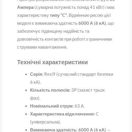
Ампера
(сумарна потужність понад 41 кВт) і має
характеристику
типу “C”
. Відмінною рисою цієї
моделі є вимикаюча здатність
6000 А (6 кА)
, що
забезпечує підвищену надійність та
довговічність контактів при роботі з граничними
струмами навантаження.
Технічні характеристики
Серія:
Resi9 (сучасний стандарт безпеки
6 кА).
Кількість полюсів:
3P (захист трьох
фаз).
Номінальний струм:
63 А.
Характеристика відключення:
C
(універсальна).
Вимикаюча здатність:
6000 А (6 кА)
—