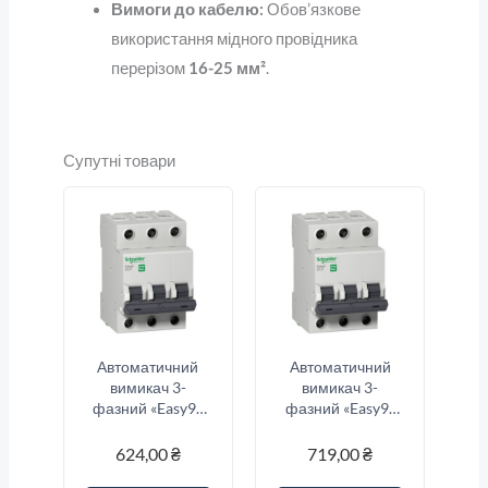
Вимоги до кабелю:
Обов’язкове
використання мідного провідника
перерізом
16-25 мм²
.
Супутні товари
Автоматичний
Автоматичний
вимикач 3-
вимикач 3-
фазний «Easy9»
фазний «Easy9»
3-п, 10 Ампер тип
3-п, 16 Ампер тип
«C»
«B»
624,00
₴
719,00
₴