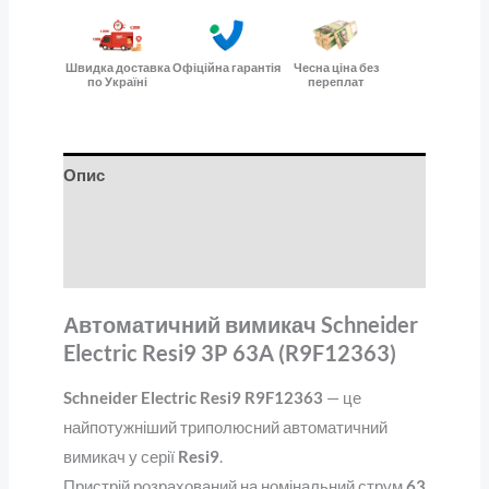
Швидка доставка
Офіційна гарантія
Чесна ціна без
по Україні
переплат
Опис
Додаткова інформація
Відгуки (0)
Автоматичний вимикач Schneider
Electric Resi9 3P 63A (R9F12363)
Schneider Electric Resi9 R9F12363
— це
найпотужніший триполюсний автоматичний
вимикач у серії
Resi9
.
Пристрій розрахований на номінальний струм
63