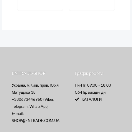
ENTRADE-SHOP
Графік роботи
Україна, м.Київ, пров. Юрія
Пн-Пт: 09:00 - 18:00
Матущака 18
Сб-Нд: вихідні дні
+380673446960 (Viber,
КАТАЛОГИ
Telegram, WhatsApp)
E-mail:
SHOP@ENTRADE.COM.UA