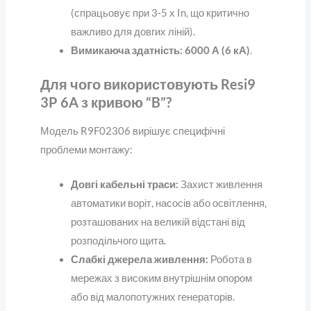
(спрацьовує при 3-5 x In, що критично
важливо для довгих ліній).
Вимикаюча здатність:
6000 А (6 кА)
.
Для чого використовують Resi9
3P 6A з кривою “B”?
Модель R9F02306 вирішує специфічні
проблеми монтажу:
Довгі кабельні траси:
Захист живлення
автоматики воріт, насосів або освітлення,
розташованих на великій відстані від
розподільчого щита.
Слабкі джерела живлення:
Робота в
мережах з високим внутрішнім опором
або від малопотужних генераторів.