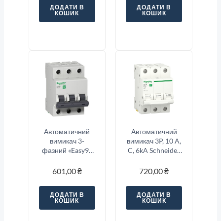
ДОДАТИ В
ДОДАТИ В
КОШИК
КОШИК
Автоматичний
Автоматичний
вимикач 3-
вимикач 3P, 10 A,
фазний «Easy9»
C, 6kA Schneider
3-п, 16 Ампер тип
Electric Resi9
«C»
601,00
₴
720,00
₴
ДОДАТИ В
ДОДАТИ В
КОШИК
КОШИК