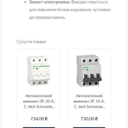
Захист електроніки:
Використовується
для живлення блоків керування, чутливих
до перевантажень.
Супутні товари
Автоматичний
Автоматичний
вимикач 3P, 20 A,
вимикач 3P, 16 A,
C, 6kA Schneider
C, 6kA Schneider
Electric Resi9
Electric Resi9
734,00
₴
730,00
₴