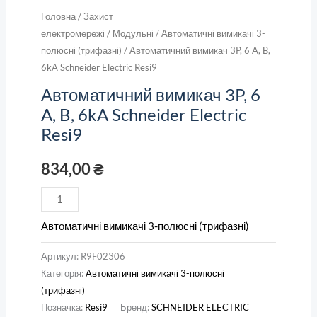
Головна
/
Захист
електромережі
/
Модульні
/
Автоматичні вимикачі 3-
полюсні (трифазні)
/ Автоматичний вимикач 3P, 6 A, B,
6kA Schneider Electric Resi9
Автоматичний вимикач 3P, 6
A, B, 6kA Schneider Electric
Resi9
834,00
₴
Автоматичні вимикачі 3-полюсні (трифазні)
Артикул:
R9F02306
Категорія:
Автоматичні вимикачі 3-полюсні
(трифазні)
Позначка:
Resi9
Бренд:
SCHNEIDER ELECTRIC