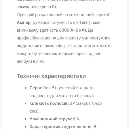
замикання (крива B).
Пристрій розрахований на номінальний струм
6
Ампер
(сумарна потужність до 4 кВт) і має
вимикаючу здатність
6000 А (6 кА)
. Це
професійне рішення для захисту малопотужних
віддалених споживачів, де стандартні автомати
можуть бути неефективними через падіння
напруги в лінії.
Технічні характеристики
Серія:
Resi9 (сучасний стандарт
надійності для житла та бізнесу).
Кількість полюсів:
3P (захист трьох
фаз).
Номінальний струм:
6 А.
Характеристика відключення:
B