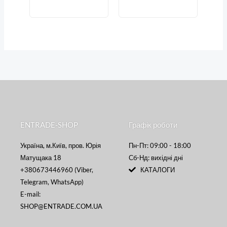
ENTRADE-SHOP
Графік роботи
Україна, м.Київ, пров. Юрія
Пн-Пт: 09:00 - 18:00
Матущака 18
Сб-Нд: вихідні дні
+380673446960 (Viber,
КАТАЛОГИ
Telegram, WhatsApp)
E-mail:
SHOP@ENTRADE.COM.UA