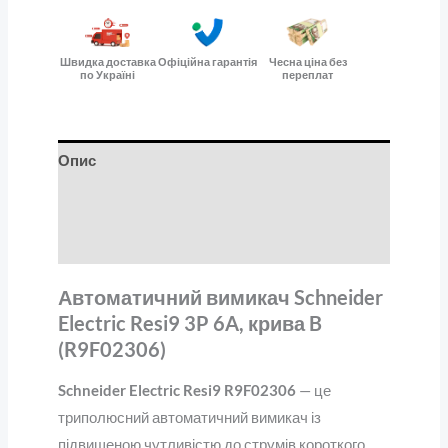
Швидка доставка
Офіційна гарантія
Чесна ціна без
по Україні
переплат
Опис
Додаткова інформація
Відгуки (0)
Автоматичний вимикач Schneider
Electric Resi9 3P 6A, крива B
(R9F02306)
Schneider Electric Resi9 R9F02306
— це
триполюсний автоматичний вимикач із
підвищеною чутливістю до струмів короткого