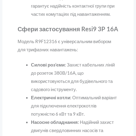
гарантує надійність контактної групи при
частих комутаціях під навантаженням.
Сфери застосування Resi9 3P 16A
Модель R9F12316 є універсальним вибором
для трифазних навантажень:
Силові роз’єми:
Захист кабельних ліній
до розеток 380В/16А, що
використовуються для будівельного та
садового інструменту.
Електричні котли:
Оптимальний варіант
для підключення електрокотлів
потужністю 6 кВт та 9 кВт.
Насосне обладнання:
Надійний захист
двигунів свердловинних насосів та