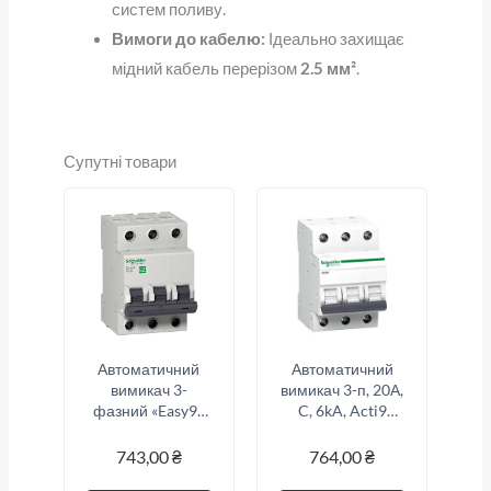
систем поливу.
Вимоги до кабелю:
Ідеально захищає
мідний кабель перерізом
2.5 мм²
.
Супутні товари
Автоматичний
Автоматичний
вимикач 3-
вимикач 3-п, 20А,
фазний «Easy9»
C, 6kA, Acti9
3-п, 25 Ампер тип
K60N Schneider
«B»
Electric
743,00
₴
764,00
₴
A9K02320