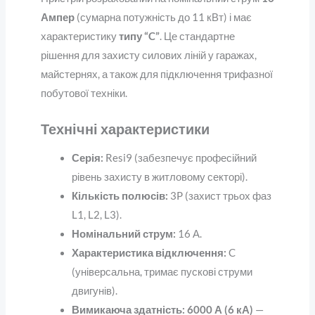
Ампер
(сумарна потужність до 11 кВт) і має
характеристику
типу “C”
. Це стандартне
рішення для захисту силових ліній у гаражах,
майстернях, а також для підключення трифазної
побутової техніки.
Технічні характеристики
Серія:
Resi9 (забезпечує професійний
рівень захисту в житловому секторі).
Кількість полюсів:
3P (захист трьох фаз
L1, L2, L3).
Номінальний струм:
16 А.
Характеристика відключення:
C
(універсальна, тримає пускові струми
двигунів).
Вимикаюча здатність:
6000 А (6 кА)
—