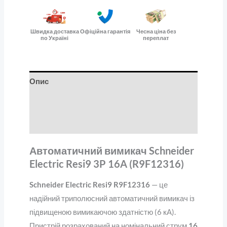
Швидка доставка
Офіційна гарантія
Чесна ціна без
по Україні
переплат
Опис
Додаткова інформація
Відгуки (0)
Автоматичний вимикач Schneider
Electric Resi9 3P 16A (R9F12316)
Schneider Electric Resi9 R9F12316
— це
надійний триполюсний автоматичний вимикач із
підвищеною вимикаючою здатністю (6 кА).
Пристрій розрахований на номінальний струм
16