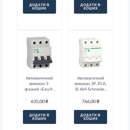
ДОДАТИ В
ДОДАТИ В
КОШИК
КОШИК
Автоматичний
Автоматичний
вимикач 3-
вимикач 3P, 20 A,
фазний «Easy9»
B, 6kA Schneider
3-п, 25 Ампер тип
Electric Resi9
«C»
635,00
₴
766,00
₴
ДОДАТИ В
ДОДАТИ В
КОШИК
КОШИК