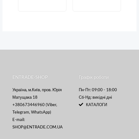
ENTRADE-SHOP
Графік роботи
Україна, м.Київ, пров. Юрія
Пн-Пт: 09:00 - 18:00
Матущака 18
Сб-Нд: вихідні дні
+380673446960 (Viber,
КАТАЛОГИ
Telegram, WhatsApp)
E-mail:
SHOP@ENTRADE.COM.UA