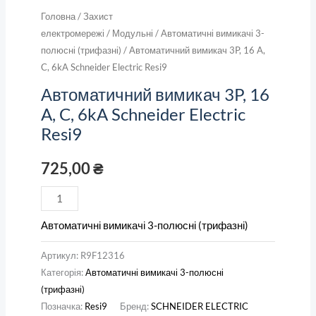
Головна
/
Захист
електромережі
/
Модульні
/
Автоматичні вимикачі 3-
полюсні (трифазні)
/ Автоматичний вимикач 3P, 16 A,
C, 6kA Schneider Electric Resi9
Автоматичний вимикач 3P, 16
A, C, 6kA Schneider Electric
Resi9
725,00
₴
Автоматичні вимикачі 3-полюсні (трифазні)
Артикул:
R9F12316
Категорія:
Автоматичні вимикачі 3-полюсні
(трифазні)
Позначка:
Resi9
Бренд:
SCHNEIDER ELECTRIC