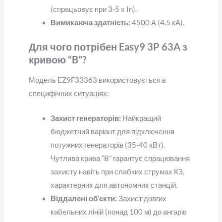
(спрацьовує при 3-5 x In).
Вимикаюча здатність:
4500 А (4.5 кА).
Для чого потрібен Easy9 3P 63A з
кривою “B”?
Модель EZ9F33363 використовується в
специфічних ситуаціях:
Захист генераторів:
Найкращий
бюджетний варіант для підключення
потужних генераторів (35-40 кВт).
Чутлива крива “B” гарантує спрацювання
захисту навіть при слабких струмах КЗ,
характерних для автономних станцій.
Віддалені об’єкти:
Захист довгих
кабельних ліній (понад 100 м) до ангарів