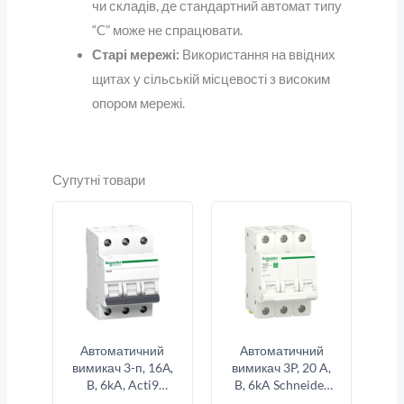
чи складів, де стандартний автомат типу
“C” може не спрацювати.
Старі мережі:
Використання на ввідних
щитах у сільській місцевості з високим
опором мережі.
Супутні товари
Автоматичний
Автоматичний
вимикач 3-п, 16А,
вимикач 3P, 20 A,
B, 6kA, Acti9
B, 6kA Schneider
K60N Schneider
Electric Resi9