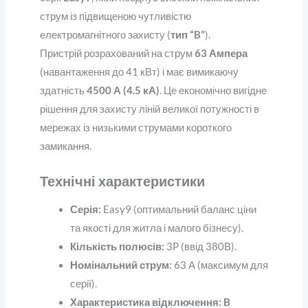
струм із підвищеною чутливістю
електромагнітного захисту (
тип “B”
).
Пристрій розрахований на струм
63 Ампера
(навантаження до 41 кВт) і має вимикаючу
здатність
4500 А (4.5 кА)
. Це економічно вигідне
рішення для захисту ліній великої потужності в
мережах із низькими струмами короткого
замикання.
Технічні характеристики
Серія:
Easy9 (оптимальний баланс ціни
та якості для житла і малого бізнесу).
Кількість полюсів:
3P (ввід 380В).
Номінальний струм:
63 А (максимум для
серії).
Характеристика відключення:
B