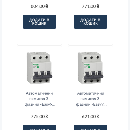
Electric
804,00
₴
771,00
₴
A9K01316
ДОДАТИ В
ДОДАТИ В
КОШИК
КОШИК
Автоматичний
Автоматичний
вимикач 3-
вимикач 3-
фазний «Easy9»
фазний «Easy9»
3-п, 40 Ампер тип
3-п, 10 Ампер тип
«C»
«C»
775,00
₴
621,00
₴