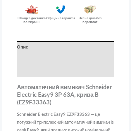
Швидка доставка
Офіційна гарантія
Чесна ціна без
по Україні
переплат
Опис
Додаткова інформація
Відгуки (0)
Автоматичний вимикач Schneider
Electric Easy9 3P 63A, крива B
(EZ9F33363)
Schneider Electric Easy9 EZ9F33363
— це
потужний триполюсний автоматичний вимикач із
серії
Easy9
, який поєднує високий номінальний