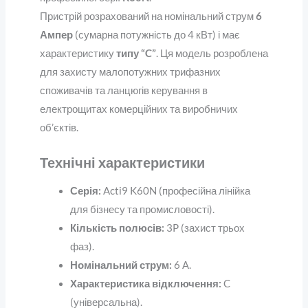
Пристрій розрахований на номінальний струм
6
Ампер
(сумарна потужність до 4 кВт) і має
характеристику
типу “C”
. Ця модель розроблена
для захисту малопотужних трифазних
споживачів та ланцюгів керування в
електрощитах комерційних та виробничих
об’єктів.
Технічні характеристики
Серія:
Acti9 K60N (професійна лінійка
для бізнесу та промисловості).
Кількість полюсів:
3P (захист трьох
фаз).
Номінальний струм:
6 А.
Характеристика відключення:
C
(універсальна).