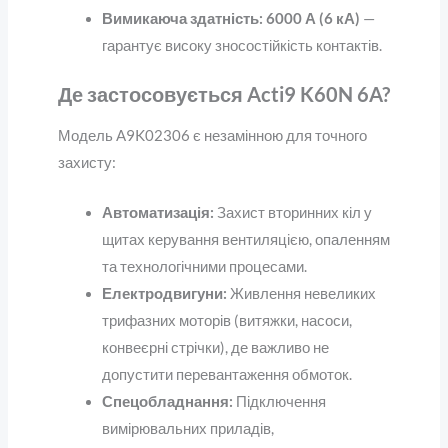
Вимикаюча здатність:
6000 А (6 кА)
—
гарантує високу зносостійкість контактів.
Де застосовується Acti9 K60N 6A?
Модель A9K02306 є незамінною для точного
захисту:
Автоматизація:
Захист вторинних кіл у
щитах керування вентиляцією, опаленням
та технологічними процесами.
Електродвигуни:
Живлення невеликих
трифазних моторів (витяжки, насоси,
конвеєрні стрічки), де важливо не
допустити перевантаження обмоток.
Спецобладнання:
Підключення
вимірювальних приладів,