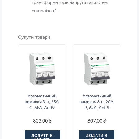
трансформаторів напруги та систем
сигналізації.
Супутні товари
Автоматичний
Автоматичний
вимикач 3-п, 25А,
вимикач 3-п, 20А,
C, 6kA, Acti9
B, 6kA, Acti9
K60N Schneider
K60N Schneider
Electric
Electric
803,00
₴
807,00
₴
A9K02325
A9K01320
ДОДАТИ В
ДОДАТИ В