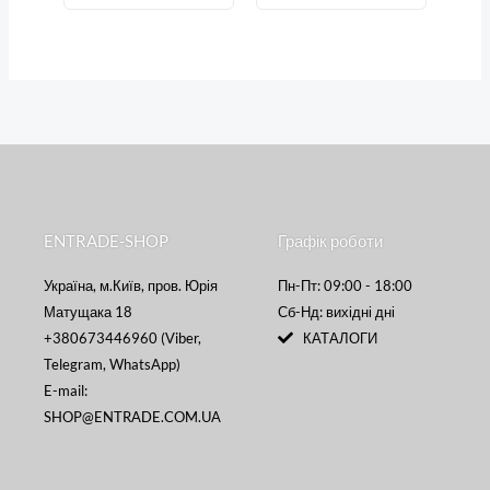
ENTRADE-SHOP
Графік роботи
Україна, м.Київ, пров. Юрія
Пн-Пт: 09:00 - 18:00
Матущака 18
Сб-Нд: вихідні дні
+380673446960 (Viber,
КАТАЛОГИ
Telegram, WhatsApp)
E-mail:
SHOP@ENTRADE.COM.UA