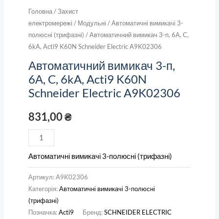
Головна
/
Захист
електромережі
/
Модульні
/
Автоматичні вимикачі 3-
полюсні (трифазні)
/ Автоматичний вимикач 3-п, 6А, C,
6kA, Acti9 K60N Schneider Electric A9K02306
Автоматичний вимикач 3-п,
6А, C, 6kA, Acti9 K60N
Schneider Electric A9K02306
831,00
₴
Автоматичні вимикачі 3-полюсні (трифазні)
Артикул:
A9K02306
Категорія:
Автоматичні вимикачі 3-полюсні
(трифазні)
Позначка:
Acti9
Бренд:
SCHNEIDER ELECTRIC