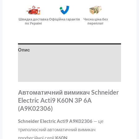
Швидка доставка
Офіційна гарантія
Чесна ціна без
по Україні
переплат
Опис
Додаткова інформація
Відгуки (0)
Автоматичний вимикач Schneider
Electric Acti9 K60N 3P 6A
(A9K02306)
Schneider Electric Acti9 A9K02306
— це
триполюсний автоматичний вимикач
професійної серії
K60N
.