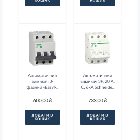
КОШИК
КОШИК
Автоматичний
Автоматичний
вимикач 3-
вимикач 3P, 20 A,
фазний «Easy9»
C, 6kA Schneider
3-п, 16 Ампер тип
Electric Resi9
«C»
600,00
₴
733,00
₴
ДОДАТИ В
ДОДАТИ В
КОШИК
КОШИК