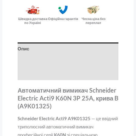
Швидка доставка
Офіційна гарантія
Чесна ціна без
по Україні
переплат
Опис
Додаткова інформація
Відгуки (0)
Автоматичний вимикач Schneider
Electric Acti9 K60N 3P 25A, крива B
(A9K01325)
Schneider Electric Acti9 A9K01325
— це ввідний
триполюсний автоматичний вимикач
професійної серії
K60N
зі спеціальною