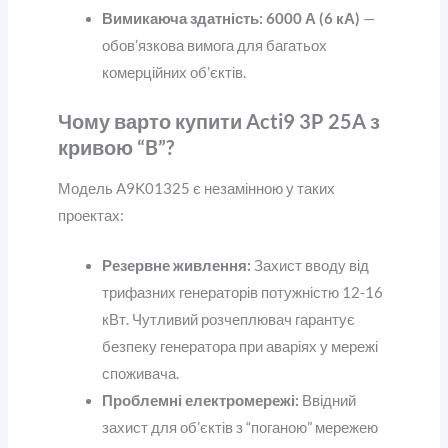
Вимикаюча здатність:
6000 А (6 кА)
—
обов’язкова вимога для багатьох
комерційних об’єктів.
Чому варто купити Acti9 3P 25A з
кривою “B”?
Модель A9K01325 є незамінною у таких
проектах:
Резервне живлення:
Захист вводу від
трифазних генераторів потужністю 12-16
кВт. Чутливий розчеплювач гарантує
безпеку генератора при аваріях у мережі
споживача.
Проблемні електромережі:
Ввідний
захист для об’єктів з “поганою” мережею