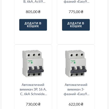
B, 6kA, Acti9
фазний «Easy9»
K60N Schneider
3-п, 40 Ампер тип
Electric
«C»
805,00
₴
775,00
₴
A9K01316
ДОДАТИ В
ДОДАТИ В
КОШИК
КОШИК
Автоматичний
Автоматичний
вимикач 3P, 16 A,
вимикач 3-
C, 6kA Schneider
фазний «Easy9»
Electric Resi9
3-п, 20 Ампер тип
«C»
730,00
₴
622,00
₴