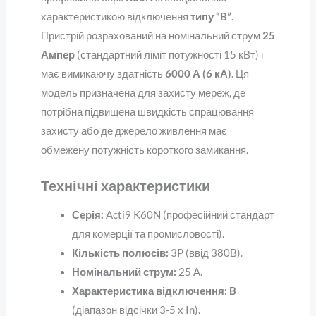
характеристикою відключення
типу “B”
.
Пристрій розрахований на номінальний струм
25
Ампер
(стандартний ліміт потужності 15 кВт) і
має вимикаючу здатність
6000 А (6 кА)
. Ця
модель призначена для захисту мереж, де
потрібна підвищена швидкість спрацювання
захисту або де джерело живлення має
обмежену потужність короткого замикання.
Технічні характеристики
Серія:
Acti9 K60N (професійний стандарт
для комерції та промисловості).
Кількість полюсів:
3P (ввід 380В).
Номінальний струм:
25 А.
Характеристика відключення:
B
(діапазон відсічки 3-5 x In).