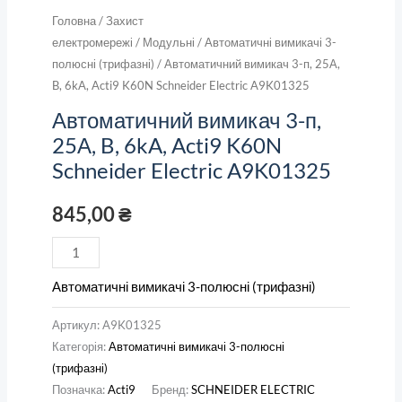
Головна
/
Захист
електромережі
/
Модульні
/
Автоматичні вимикачі 3-
полюсні (трифазні)
/ Автоматичний вимикач 3-п, 25А,
B, 6kA, Acti9 K60N Schneider Electric A9K01325
Автоматичний вимикач 3-п,
25А, B, 6kA, Acti9 K60N
Schneider Electric A9K01325
845,00
₴
Автоматичні вимикачі 3-полюсні (трифазні)
Артикул:
A9K01325
Категорія:
Автоматичні вимикачі 3-полюсні
(трифазні)
Позначка:
Acti9
Бренд:
SCHNEIDER ELECTRIC