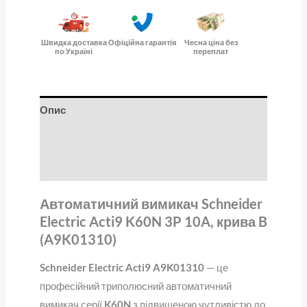
Швидка доставка
Офіційна гарантія
Чесна ціна без
по Україні
переплат
Опис
Додаткова інформація
Відгуки (0)
Автоматичний вимикач Schneider
Electric Acti9 K60N 3P 10A, крива B
(A9K01310)
Schneider Electric Acti9 A9K01310
— це
професійний триполюсний автоматичний
вимикач серії
K60N
з підвищеною чутливістю до