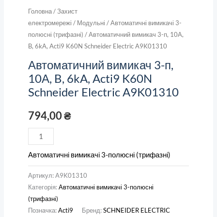
Головна
/
Захист
електромережі
/
Модульні
/
Автоматичні вимикачі 3-
полюсні (трифазні)
/ Автоматичний вимикач 3-п, 10А,
B, 6kA, Acti9 K60N Schneider Electric A9K01310
Автоматичний вимикач 3-п,
10А, B, 6kA, Acti9 K60N
Schneider Electric A9K01310
794,00
₴
Автоматичні вимикачі 3-полюсні (трифазні)
Артикул:
A9K01310
Категорія:
Автоматичні вимикачі 3-полюсні
(трифазні)
Позначка:
Acti9
Бренд:
SCHNEIDER ELECTRIC