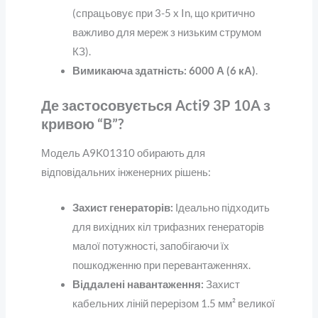
(спрацьовує при 3-5 x In, що критично
важливо для мереж з низьким струмом
КЗ).
Вимикаюча здатність:
6000 А (6 кА)
.
Де застосовується Acti9 3P 10A з
кривою “B”?
Модель A9K01310 обирають для
відповідальних інженерних рішень:
Захист генераторів:
Ідеально підходить
для вихідних кіл трифазних генераторів
малої потужності, запобігаючи їх
пошкодженню при перевантаженнях.
Віддалені навантаження:
Захист
кабельних ліній перерізом 1.5 мм² великої