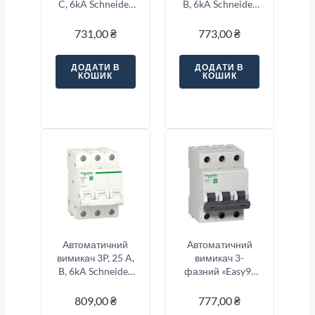
C, 6kA Schneider
B, 6kA Schneider
Electric Resi9
Electric Resi9
731,00
₴
773,00
₴
ДОДАТИ В
ДОДАТИ В
КОШИК
КОШИК
Автоматичний
Автоматичний
вимикач 3P, 25 A,
вимикач 3-
B, 6kA Schneider
фазний «Easy9»
Electric Resi9
3-п, 40 Ампер тип
«C»
809,00
₴
777,00
₴