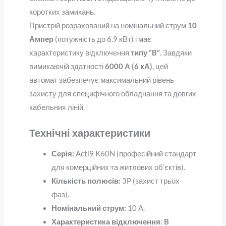
коротких замикань.
Пристрій розрахований на номінальний струм
10
Ампер
(потужність до 6.9 кВт) і має
характеристику відключення
типу “B”
. Завдяки
вимикаючій здатності
6000 А (6 кА)
, цей
автомат забезпечує максимальний рівень
захисту для специфічного обладнання та довгих
кабельних ліній.
Технічні характеристики
Серія:
Acti9 K60N (професійний стандарт
для комерційних та житлових об’єктів).
Кількість полюсів:
3P (захист трьох
фаз).
Номінальний струм:
10 А.
Характеристика відключення:
B