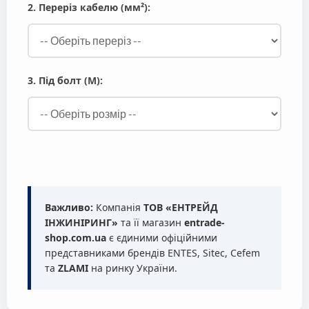
2. Переріз кабелю (мм²):
3. Під болт (М):
Важливо:
Компанія
ТОВ «ЕНТРЕЙД
ІНЖИНІРИНГ»
та її магазин
entrade-
shop.com.ua
є єдиними офіційними
представниками брендів ENTES, Sitec, Cefem
та
ZLAMI
на ринку України.