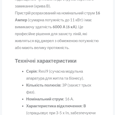
замикання (крива B).
Пристрій розрахований на номінальний струм
16
Ампер
(сумарна потужність до 11 кВт) і має
вимикаючу здатність
6000 А (6 кА)
. Це
професійне рішення для захисту ліній, які
живляться від джерел з обмеженою потужністю
або мають велику протяжність.
Технічні характеристики
Серія:
Resi9 (сучасна модульна
апаратура для житла та бізнесу).
Кількість полюсів:
3P (захист трьох
фаз).
Номінальний струм:
16 А.
Характеристика відключення:
B
(спрацьовує при 3-5 x In, забезпечуючи