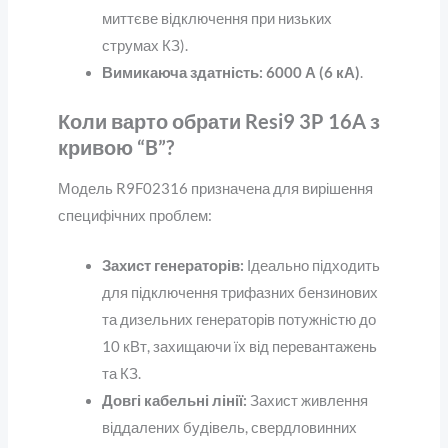
миттєве відключення при низьких
струмах КЗ).
Вимикаюча здатність:
6000 А (6 кА)
.
Коли варто обрати Resi9 3P 16A з
кривою “B”?
Модель R9F02316 призначена для вирішення
специфічних проблем:
Захист генераторів:
Ідеально підходить
для підключення трифазних бензинових
та дизельних генераторів потужністю до
10 кВт, захищаючи їх від перевантажень
та КЗ.
Довгі кабельні лінії:
Захист живлення
віддалених будівель, свердловинних