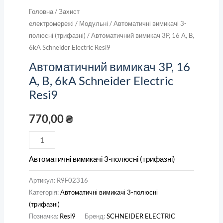
Головна
/
Захист
електромережі
/
Модульні
/
Автоматичні вимикачі 3-
полюсні (трифазні)
/ Автоматичний вимикач 3P, 16 A, B,
6kA Schneider Electric Resi9
Автоматичний вимикач 3P, 16
A, B, 6kA Schneider Electric
Resi9
770,00
₴
Автоматичні вимикачі 3-полюсні (трифазні)
Артикул:
R9F02316
Категорія:
Автоматичні вимикачі 3-полюсні
(трифазні)
Позначка:
Resi9
Бренд:
SCHNEIDER ELECTRIC