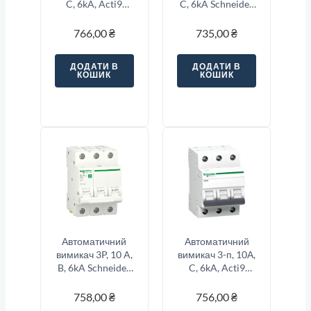
C, 6kA, Acti9
C, 6kA Schneider
K60N Schneider
Electric Resi9
Electric
766,00
₴
735,00
₴
A9K02316
ДОДАТИ В
ДОДАТИ В
КОШИК
КОШИК
Автоматичний
Автоматичний
вимикач 3P, 10 A,
вимикач 3-п, 10А,
B, 6kA Schneider
C, 6kA, Acti9
Electric Resi9
K60N Schneider
Electric
758,00
₴
756,00
₴
A9K02310