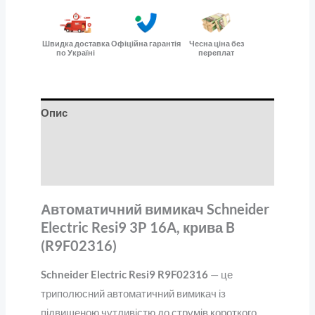
Швидка доставка
Офіційна гарантія
Чесна ціна без
по Україні
переплат
Опис
Додаткова інформація
Відгуки (0)
Автоматичний вимикач Schneider
Electric Resi9 3P 16A, крива B
(R9F02316)
Schneider Electric Resi9 R9F02316
— це
триполюсний автоматичний вимикач із
підвищеною чутливістю до струмів короткого