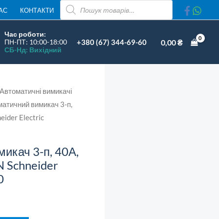
ПОШУК
п,
АС
КОНТАКТИ
ТОВАРІВ
40А,
Час роботи:
C,
+380 (67) 344-69-60
0,00
₴
ПН-ПТ: 10:00-18:00
СБ-Нд: Вихідний
6kA,
Acti9
K60N
Автоматичні вимикачі
Schneider
матичний вимикач 3-п,
Electric
eider Electric
A9K02340
кількість
икач 3-п, 40А,
N Schneider
0