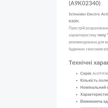
(A9K02340)
Schneider Electric Ac
K60N
.
Пристрій розраховани
характеристику
типу 
рекомендована для вик
будинках з високим рі
Технічні хар
Серія:
Acti9 K6
Кількість полю
Номінальний 
Характеристик
Вимикаюча зда