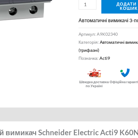
Electric
ДОДАТИ
КОШИК
A9K02340
кількість
Автоматичні вимикачі 3-п
Артикул:
A9K02340
Категорія:
Автоматичні вимик
(трифазні)
Позначка:
Acti9
Швидка доставка
Офіційна гарант
по Україні
нформація
Відгуки (0)
вимикач Schneider Electric Acti9 K60