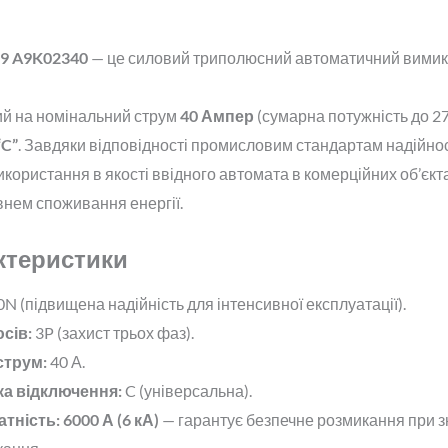
ti9 A9K02340
— це силовий триполюсний автоматичний вимика
й на номінальний струм
40 Ампер
(сумарна потужність до 27 
“C”
. Завдяки відповідності промисловим стандартам надійност
ористання в якості ввідного автомата в комерційних об’єкт
внем споживання енергії.
актеристики
0N (підвищена надійність для інтенсивної експлуатації).
сів:
3P (захист трьох фаз).
струм:
40 А.
а відключення:
C (універсальна).
тність:
6000 А (6 кА)
— гарантує безпечне розмикання при з