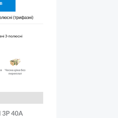
 В
олюсні (трифазні)
ачі 3-полюсні
ія
Чесна ціна без
переплат
N 3P 40A