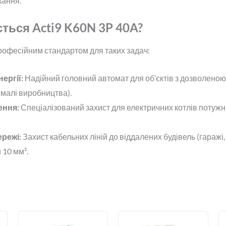
кання.
ться Acti9 K60N 3P 40A?
офесійним стандартом для таких задач:
ергії:
Надійний головний автомат для об’єктів з дозволеною
, малі виробництва).
ення:
Спеціалізований захист для електричних котлів потужн
ережі:
Захист кабельних ліній до віддалених будівель (гаражі, 
 10 мм².