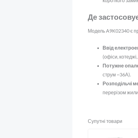
короткого зами
Де застосовує
Модель A9K02340 є пр
Ввід електроен
(офіси, котеджі
Потужне опал
струм ~36А).
Розподільчі м
перерізом жили
Супутні товари