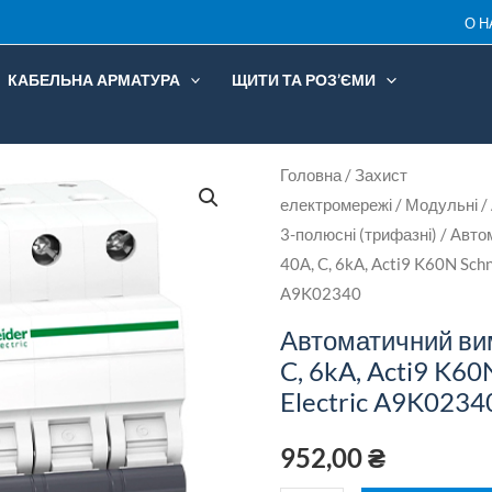
О Н
КАБЕЛЬНА АРМАТУРА
ЩИТИ ТА РОЗ’ЄМИ
Автоматичний
Головна
/
Захист
електромережі
/
Модульні
/
вимикач
3-полюсні (трифазні)
/ Авто
3-
40А, C, 6kA, Acti9 K60N Schn
п,
A9K02340
40А,
Автоматичний вим
C,
C, 6kA, Acti9 K60
6kA,
Electric A9K0234
Acti9
K60N
952,00
₴
Schneider