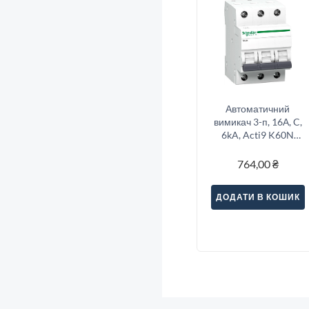
Автоматичний
вимикач 3-п, 16А, C,
6kA, Acti9 K60N
Schneider Electric
A9K02316
764,00
₴
ДОДАТИ В КОШИК