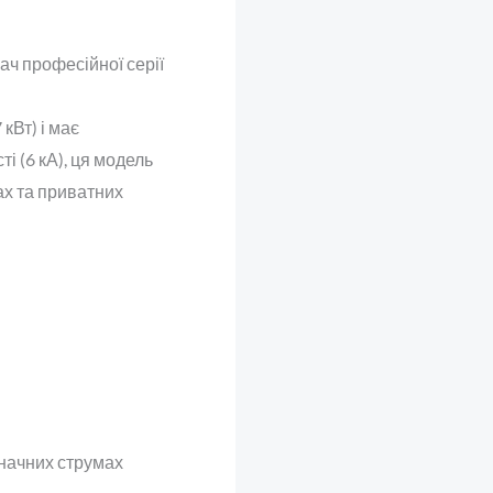
ч професійної серії
кВт) і має
і (6 кА), ця модель
ах та приватних
начних струмах