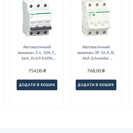
Автоматичний
Автоматичний
вимикач 3-п, 10А, C,
вимикач 3P, 16 A, B,
6kA, Acti9 K60N
6kA Schneider
Schneider Electric
Electric Resi9
A9K02310
754,00
₴
768,00
₴
ДОДАТИ В КОШИК
ДОДАТИ В КОШИК