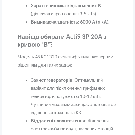
Характеристика відключення:
B
(діапазон спрацювання 3-5 x In).
Вимикаюча здатність:
6000 А (6 кА)
.
Навіщо обирати Acti9 3P 20A з
кривою “B”?
Модель A9K01320 є специфічним інженерним
рішенням для таких задач:
Захист генераторів:
Оптимальний
варіант для підключення трифазних
генераторів потужністю 10-12 кВт.
Чутливий механізм захищає альтернатор
від перевантажень та КЗ.
Віддалені навантаження:
Живлення
електрокам’янок саун, насосних станцій