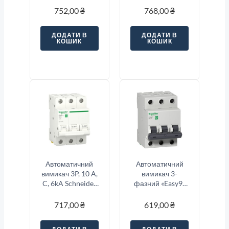
Electric
752,00
₴
768,00
₴
A9K02310
ДОДАТИ В
ДОДАТИ В
КОШИК
КОШИК
Автоматичний
Автоматичний
вимикач 3P, 10 A,
вимикач 3-
C, 6kA Schneider
фазний «Easy9»
Electric Resi9
3-п, 20 Ампер тип
«C»
717,00
₴
619,00
₴