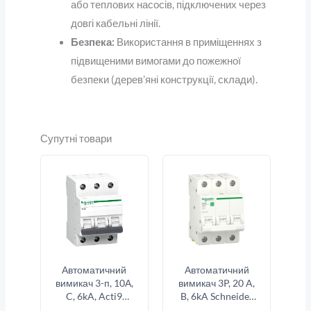
або теплових насосів, підключених через
довгі кабельні лінії.
Безпека:
Використання в приміщеннях з
підвищеними вимогами до пожежної
безпеки (дерев’яні конструкції, склади).
Супутні товари
Автоматичний
Автоматичний
вимикач 3-п, 10А,
вимикач 3P, 20 A,
C, 6kA, Acti9
B, 6kA Schneider
K60N Schneider
Electric Resi9