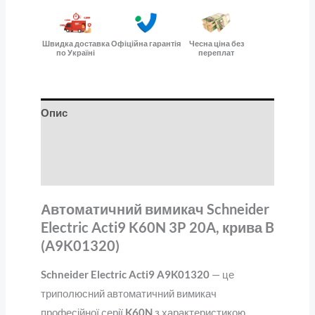
Швидка доставка
Офіційна гарантія
Чесна ціна без
по Україні
переплат
Опис
Додаткова інформація
Відгуки (0)
Автоматичний вимикач Schneider
Electric Acti9 K60N 3P 20A, крива B
(A9K01320)
Schneider Electric Acti9 A9K01320
— це
триполюсний автоматичний вимикач
професійної серії
K60N
з характеристикою