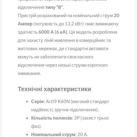
відключення
типу “B”
.
Пристрій розрахований на номінальний струм
20
Ампер
(потужність до 13.2 кВт) і має вимикаючу
здатність
6000 А (6 кА)
. Ця модель розроблена
для захисту ліній живлення в комерційних та
житлових мережах, де стандартні автомати
можуть не забезпечити своєчасного
відключення через низькі струми короткого
замикання.
Технічні характеристики
Серія:
Acti9 K60N (високий стандарт
надійності, зручне підключення).
Кількість полюсів:
3P (захист трьох
фаз).
Номінальний струм:
20 А.