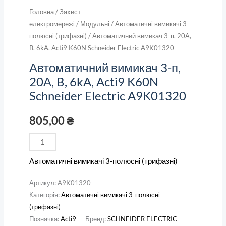
Головна
/
Захист
електромережі
/
Модульні
/
Автоматичні вимикачі 3-
полюсні (трифазні)
/ Автоматичний вимикач 3-п, 20А,
B, 6kA, Acti9 K60N Schneider Electric A9K01320
Автоматичний вимикач 3-п,
20А, B, 6kA, Acti9 K60N
Schneider Electric A9K01320
805,00
₴
Автоматичні вимикачі 3-полюсні (трифазні)
Артикул:
A9K01320
Категорія:
Автоматичні вимикачі 3-полюсні
(трифазні)
Позначка:
Acti9
Бренд:
SCHNEIDER ELECTRIC